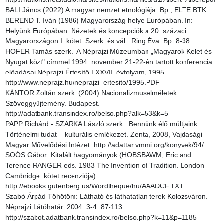
BALI János (2022) A magyar nemzet etnológiája. Bp., ELTE BTK.

BEREND T. Iván (1986) Magyarország helye Európában. In: 
Helyünk Európában. Nézetek és koncepciók a 20. századi 
Magyarországon I. kötet. Szerk. és vál.: Ring Éva. Bp. 8-38.

HOFER Tamás szerk.: A Néprajzi Múzeumban „Magyarok Kelet és 
Nyugat közt" címmel 1994. november 21-22-én tartott konferencia 
előadásai Néprajzi Értesítő LXXVII. évfolyam, 1995. 
http://www.neprajz.hu/neprajzi_ertesito/1995.PDF

KÁNTOR Zoltán szerk. (2004) Nacionalizmuselméletek. 
Szöveggyűjtemény. Budapest. 
http://adatbank.transindex.ro/belso.php?alk=53&k=5

PAPP Richárd - SZARKA László szerk.: Bennünk élő múltjaink. 
Történelmi tudat – kulturális emlékezet. Zenta, 2008, Vajdasági 
Magyar Művelődési Intézet  http://adattar.vmmi.org/konyvek/94/

SOÓS Gábor: Kitalált hagyományok (HOBSBAWM, Eric and 
Terence RANGER eds. 1983 The Invention of Tradition. London – 
Cambridge. kötet recenziója) 
http://ebooks.gutenberg.us/Wordtheque/hu/AAADCF.TXT

Szabó Árpád Töhötöm: Látható és láthatatlan terek Kolozsváron. 
Néprajzi Látóhatár. 2004. 3-4. 87-113. 
http://szabot.adatbank.transindex.ro/belso.php?k=11&p=1185
