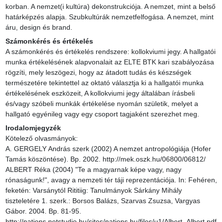
korban. A nemzet(i kultúra) dekonstrukciója. A nemzet, mint a belső 
határképzés alapja. Szubkultúrák nemzetfelfogása. A nemzet, mint 
áru, design és brand.
Számonkérés és értékelés
A számonkérés és értékelés rendszere: kollokviumi jegy. A hallgatói 
munka értékelésének alapvonalait az ELTE BTK kari szabályozása 
rögzíti, mely leszögezi, hogy az átadott tudás és készségek 
természetére tekintettel az oktató választja ki a hallgatói munka 
értékelésének eszközeit, A kollokviumi jegy általában írásbeli 
és/vagy szóbeli munkák értékelése nyomán születik, melyet a 
hallgató egyénileg vagy egy csoport tagjaként szerezhet meg.
Irodalomjegyzék
Kötelező olvasmányok:

A. GERGELY András szerk (2002) A nemzet antropológiája (Hofer 
Tamás köszöntése). Bp. 2002. http://mek.oszk.hu/06800/06812/

ALBERT Réka (2004) "Te a magyarnak képe vagy, nagy 
rónaságunk!", avagy a nemzeti tér táji reprezentációja. In: Fehéren, 
feketén: Varsánytól Rititiig: Tanulmányok Sárkány Mihály 
tiszteletére 1. szerk.: Borsos Balázs, Szarvas Zsuzsa, Vargyas 
Gábor. 2004. Bp. 81-95. 
http://nations.netstudio.hu/sites/nations.hu/files/u1/Albert_Albert.pdf
