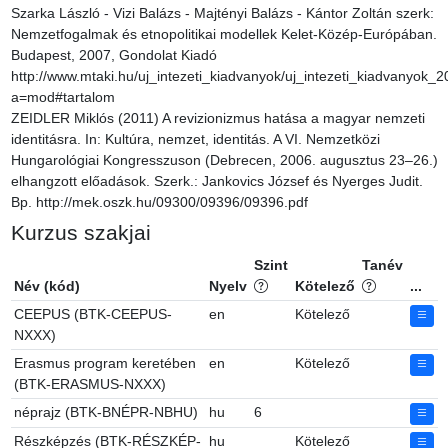
Szarka László - Vizi Balázs - Majtényi Balázs - Kántor Zoltán szerk: 
Nemzetfogalmak és etnopolitikai modellek Kelet-Közép-Európában. 
Budapest, 2007, Gondolat Kiadó 
http://www.mtaki.hu/uj_intezeti_kiadvanyok/uj_intezeti_kiadvanyok
a=mod#tartalom

ZEIDLER Miklós (2011) A revizionizmus hatása a magyar nemzeti 
identitásra. In: Kultúra, nemzet, identitás. A VI. Nemzetközi 
Hungarológiai Kongresszuson (Debrecen, 2006. augusztus 23–26.) 
elhangzott előadások. Szerk.: Jankovics József és Nyerges Judit. 
Bp. http://mek.oszk.hu/09300/09396/09396.pdf
Kurzus szakjai
Szint
Tanév
Név (kód)
Nyelv
Kötelező
...
CEEPUS (BTK-CEEPUS-
en
Kötelező
NXXX)
Erasmus program keretében
en
Kötelező
(BTK-ERASMUS-NXXX)
néprajz (BTK-BNÉPR-NBHU)
hu
6
Részképzés (BTK-RÉSZKÉP-
hu
Kötelező