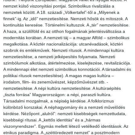
nemzet külső viszonyítási pontjai. Szimbolikus rivalizálás a 
nemzetek között. A 18. századi „Völkertafel”-től a „Milyenek a 
finnek”-ig. Az „idő” nemzetiesítése. Nemzeti hősök és mítoszok. A 
kontinuitás keresése. Történelmi kultuszok. A „tér” nemzetiesítése. 
A haza, a szülőföld és az otthon fogalmának jelentésváltozása a 
modernitás korában. A nemzeti táj – a magyar Alföld – szimbolikus 
megalkotása. A köztér nacionalizációja: utcanévadások, köztéri 
szobrok és emlékművek. Nemzeti rítusok. A mindennapi kultúra 
nemzetiesítése, a nemzeti jelképesítés folyamata. Nemzeti 
szimbólumok alkotása, átértelmezése, kiselejtezése, revitalizációja. 
A mindennapi élet nemzeti szimbolikus konnotációi. A társadalmi és 
politikai rítusok nemzetiesítése). A magas magas kultúra – 
irodalom, film- és zeneművészet, képzőművészet stb. - 
nemzetiesítése. A népi kultúra nemzetiesítése. A kultúraépítés 
„tiszta forrása” Magyarországon: a népi, paraszti kultúra. 
Társadalmi mozgalmak, a népiség kérdése. A folklorizmus 
különböző korszakai. A néphagyomány és a nemzeti művelődés 
kérdése. Nézőpont „alulról”: nemzeti kisebbségek nemzettudata, 
kisebbségi rítusai. A „kettős identitás” és a „hármas 
viszonyrendszer”. Egymás mellett létező vetélkedő identitások. Az 
etnikus paradigma. A „széttöredezett nemzet” a posztmodern 