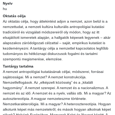
Nyelv
hu
Oktatás célja
Az oktatás célja, hogy áttekintést adjon a nemzet, azon belül is a 
nemzettudat, a nemzeti kultúra kulturális antropológiai kutatási 
tradícióiról és vizsgálati módszereiről oly módon, hogy az itt 
elsajátított ismeretek alapján, a hallgatók képesek legyenek – akár 
alapszakos záródolgozati célzattal – saját, empirikus kutatást is 
kezdeményezni. A tantárgy célja a nemzettel kapcsolatos legfőbb 
tudományos és hétköznapi diskurzusok fogalmi és tartalmi 
szempontú megismerése, elemzése.
Tantárgy tartalma
A nemzet antropológiai kutatásának céljai, módszerei, forrásai 
sajátosságai. Mi a nemzet? A nemzet konstrukciója. 
Nemzetfelfogások. Az „elképzelt közösség” és a „kitalált 
hagyomány”. A nemzet szerepei. A nemzet és a nacionalizmus. A 
nemzet és az idő. A nemzet és a nyelv, vallás stb. Mi a magyar? Az 
autosztereotípia. A magyar nemzeteszme története. 
Nemzetkarakterológia. Mi a magyar? A heterosztereotípia. Hogyan 
alkotunk képet más nemzetekről, és mások hogyan alkotnak képet 
rólunk? Helyünk Európában. Magyarok Kelet és Nyugat között. A 