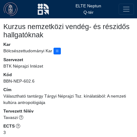
ELTE Neptun
Q-tér
Kurzus nemzetközi vendég- és részidős
hallgatóknak
Kar
Bölcsészettudományi Kar
Szervezet
BTK Néprajzi Intézet
Kód
BBN-NEP-602.6
Cím
Választható tantárgy Tárgyi Néprajzi Tsz. kínálatából: A nemzeti
kultúra antropológiája
Tervezett félév
Tavaszi
ECTS
3