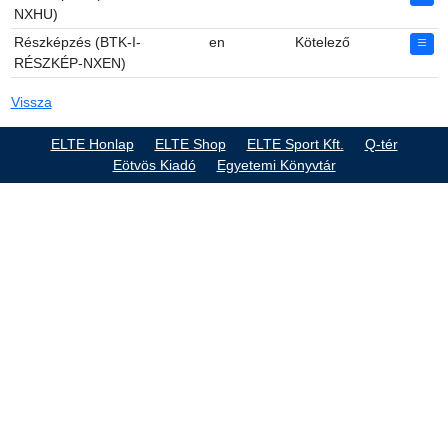
NXHU)
Részképzés (BTK-I-
en
Kötelező
RÉSZKÉP-NXEN)
Vissza
ELTE Honlap
ELTE Shop
ELTE Sport Kft.
Q-tér
Eötvös Kiadó
Egyetemi Könyvtár