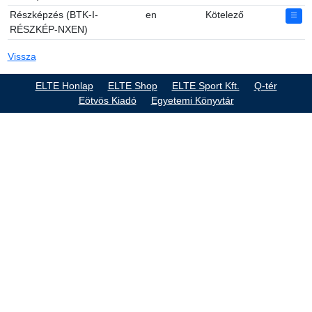
Részképzés (BTK-I-
en
Kötelező
RÉSZKÉP-NXEN)
Vissza
ELTE Honlap
ELTE Shop
ELTE Sport Kft.
Q-tér
Eötvös Kiadó
Egyetemi Könyvtár