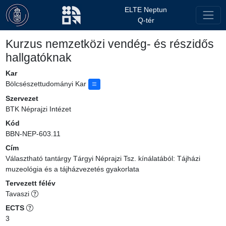
ELTE Neptun
Q-tér
Kurzus nemzetközi vendég- és részidős
hallgatóknak
Kar
Bölcsészettudományi Kar
Szervezet
BTK Néprajzi Intézet
Kód
BBN-NEP-603.11
Cím
Választható tantárgy Tárgyi Néprajzi Tsz. kínálatából: Tájházi
muzeológia és a tájházvezetés gyakorlata
Tervezett félév
Tavaszi
ECTS
3