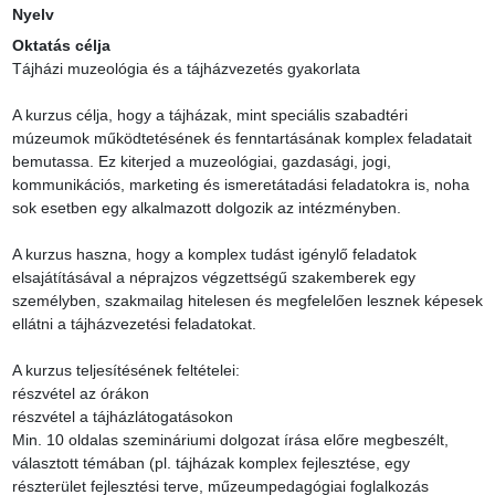
Nyelv
Oktatás célja
Tájházi muzeológia és a tájházvezetés gyakorlata

A kurzus célja, hogy a tájházak, mint speciális szabadtéri 
múzeumok működtetésének és fenntartásának komplex feladatait 
bemutassa. Ez kiterjed a muzeológiai, gazdasági, jogi, 
kommunikációs, marketing és ismeretátadási feladatokra is, noha 
sok esetben egy alkalmazott dolgozik az intézményben.

A kurzus haszna, hogy a komplex tudást igénylő feladatok 
elsajátításával a néprajzos végzettségű szakemberek egy 
személyben, szakmailag hitelesen és megfelelően lesznek képesek 
ellátni a tájházvezetési feladatokat.

A kurzus teljesítésének feltételei:

részvétel az órákon

részvétel a tájházlátogatásokon

Min. 10 oldalas szemináriumi dolgozat írása előre megbeszélt, 
választott témában (pl. tájházak komplex fejlesztése, egy 
részterület fejlesztési terve, műzeumpedagógiai foglalkozás 