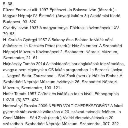
5–38.

Füzes Endre et alii. 1997 Építészet. In Balassa Iván (főszerk.): 
Magyar Néprajz IV. Életmód. (Anyagi kultúra 3.) Akadémiai Kiadó, 
Budapest, 93–320.

Györffy István 1937 A magyar tanya. Földrajzi közlemények LXV. 
70–93.

H. Csukás Györgyi 1957 A Bakony és a Balaton-felvidék népi 
építészete. In Kecskés Péter (szerk.): Ház és ember. A Szabadtéri 
Néprajzi Múzeum Közleményei 2. Szabadtéri Néprajzi Múzeum, 
Szentendre, 21–61.

Hajnáczky Tamás 2014 A tibolddaróci barlanglakások felszámolása, 
avagy a nem cigányok a CS-lakás programban. In Bereczki Ibolya 
– Nagyné Batári Zsuzsanna – Sári Zsolt (szerk.): Ház és Ember. A 
Szabadtéri Néprajzi Múzeum évkönyve 26. Szabadtéri Néprajzi 
Múzeum, Szentendre, 103–121.

Hofer Tamás 1957 Csűrök és istállók a falun kívül. Ethnographia 
LXVIII. (3) 377–424.

Hortoványi Piroska 2009 NEKED VOLT GYEREKSZOBÁD? A falusi 
gyermek státuszának változása a 20. század második felében. In 
Cseri Miklós – Sári Zsolt (szerk.) Vidéki életmódváltások a 20. 
században. Szabadtéri Néprajzi Múzeum, Szentendre, 307–322.
