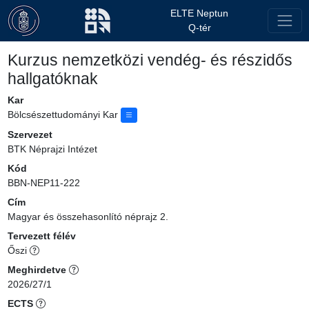
ELTE Neptun
Q-tér
Kurzus nemzetközi vendég- és részidős
hallgatóknak
Kar
Bölcsészettudományi Kar
Szervezet
BTK Néprajzi Intézet
Kód
BBN-NEP11-222
Cím
Magyar és összehasonlító néprajz 2.
Tervezett félév
Őszi
Meghirdetve
2026/27/1
ECTS