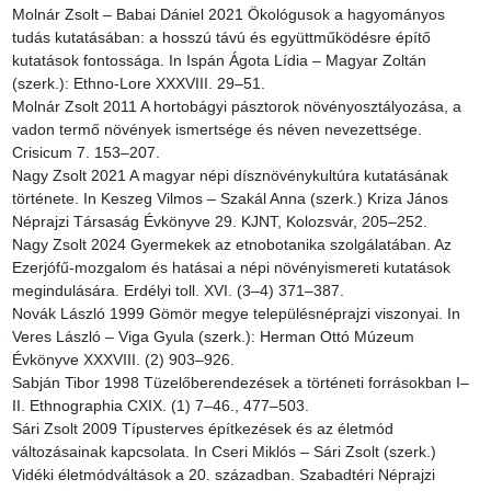
Molnár Zsolt – Babai Dániel 2021 Ökológusok a hagyományos 
tudás kutatásában: a hosszú távú és együttműködésre építő 
kutatások fontossága. In Ispán Ágota Lídia – Magyar Zoltán 
(szerk.): Ethno-Lore XXXVIII. 29–51.

Molnár Zsolt 2011 A hortobágyi pásztorok növényosztályozása, a 
vadon termő növények ismertsége és néven nevezettsége. 
Crisicum 7. 153–207.

Nagy Zsolt 2021 A magyar népi dísznövénykultúra kutatásának 
története. In Keszeg Vilmos – Szakál Anna (szerk.) Kriza János 
Néprajzi Társaság Évkönyve 29. KJNT, Kolozsvár, 205–252.

Nagy Zsolt 2024 Gyermekek az etnobotanika szolgálatában. Az 
Ezerjófű-mozgalom és hatásai a népi növényismereti kutatások 
megindulására. Erdélyi toll. XVI. (3–4) 371–387.

Novák László 1999 Gömör megye településnéprajzi viszonyai. In 
Veres László – Viga Gyula (szerk.): Herman Ottó Múzeum 
Évkönyve XXXVIII. (2) 903–926.

Sabján Tibor 1998 Tüzelőberendezések a történeti forrásokban I–
II. Ethnographia CXIX. (1) 7–46., 477–503.

Sári Zsolt 2009 Típusterves építkezések és az életmód 
változásainak kapcsolata. In Cseri Miklós – Sári Zsolt (szerk.) 
Vidéki életmódváltások a 20. században. Szabadtéri Néprajzi 