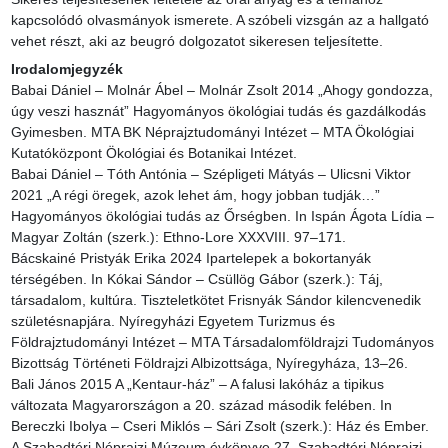
kapcsolódó olvasmányok ismerete. A szóbeli vizsgán az a hallgató 
vehet részt, aki az beugró dolgozatot sikeresen teljesítette.
Irodalomjegyzék
Babai Dániel – Molnár Ábel – Molnár Zsolt 2014 „Ahogy gondozza, 
úgy veszi hasznát” Hagyományos ökológiai tudás és gazdálkodás 
Gyimesben. MTA BK Néprajztudományi Intézet – MTA Ökológiai 
Kutatóközpont Ökológiai és Botanikai Intézet.

Babai Dániel – Tóth Antónia – Szépligeti Mátyás – Ulicsni Viktor 
2021 „A régi öregek, azok lehet ám, hogy jobban tudják…”  
Hagyományos ökológiai tudás az Őrségben. In Ispán Ágota Lídia – 
Magyar Zoltán (szerk.): Ethno-Lore XXXVIII. 97–171.

Bácskainé Pristyák Erika 2024 Ipartelepek a bokortanyák 
térségében. In Kókai Sándor – Csüllög Gábor (szerk.): Táj, 
társadalom, kultúra. Tiszteletkötet Frisnyák Sándor kilencvenedik 
születésnapjára. Nyíregyházi Egyetem Turizmus és 
Földrajztudományi Intézet – MTA Társadalomföldrajzi Tudományos 
Bizottság Történeti Földrajzi Albizottsága, Nyíregyháza, 13–26.

Bali János 2015 A „Kentaur-ház” – A falusi lakóház a tipikus 
változata Magyarországon a 20. század második felében. In 
Bereczki Ibolya – Cseri Miklós – Sári Zsolt (szerk.): Ház és Ember. 
A Szabadtéri Néprajzi Múzeum évkönyve 27. Szabadtéri Néprajzi 