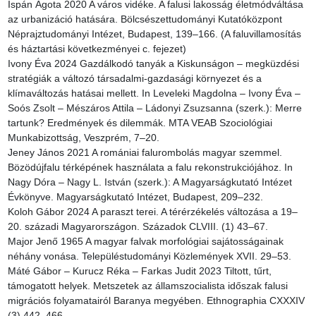
Ispán Ágota 2020 A város vidéke. A falusi lakosság életmódváltása 
az urbanizáció hatására. Bölcsészettudományi Kutatóközpont 
Néprajztudományi Intézet, Budapest, 139–166. (A faluvillamosítás 
és háztartási következményei c. fejezet)

Ivony Éva 2024 Gazdálkodó tanyák a Kiskunságon – megküzdési 
stratégiák a változó társadalmi-gazdasági környezet és a 
klímaváltozás hatásai mellett. In Leveleki Magdolna – Ivony Éva – 
Soós Zsolt – Mészáros Attila – Ládonyi Zsuzsanna (szerk.): Merre 
tartunk? Eredmények és dilemmák. MTA VEAB Szociológiai 
Munkabizottság, Veszprém, 7–20.

Jeney János 2021 A romániai falurombolás magyar szemmel. 
Bözödújfalu térképének használata a falu rekonstrukciójához. In 
Nagy Dóra – Nagy L. István (szerk.): A Magyarságkutató Intézet 
Évkönyve. Magyarságkutató Intézet, Budapest, 209–232.

Koloh Gábor 2024 A paraszt terei. A térérzékelés változása a 19–
20. századi Magyarországon. Századok CLVIII. (1) 43–67.

Major Jenő 1965 A magyar falvak morfológiai sajátosságainak 
néhány vonása. Településtudományi Közlemények XVII. 29–53.

Máté Gábor – Kurucz Réka – Farkas Judit 2023 Tiltott, tűrt, 
támogatott helyek. Metszetek az államszocialista időszak falusi 
migrációs folyamatairól Baranya megyében. Ethnographia CXXXIV 
(3) 442–466.
