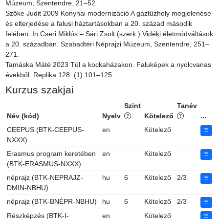
Múzeum, Szentendre, 21–52.

Szőke Judit 2009 Konyhai modernizáció A gáztűzhely megjelenése 
és elterjedése a falusi háztartásokban a 20. század második 
felében. In Cseri Miklós – Sári Zsolt (szerk.) Vidéki életmódváltások 
a 20. században. Szabadtéri Néprajzi Múzeum, Szentendre, 251–
271.

Tamáska Máté 2023 Túl a kockaházakon. Faluképek a nyolcvanas 
évekből. Replika 128. (1) 101–125.
Kurzus szakjai
Szint
Tanév
Név (kód)
Nyelv
Kötelező
...
CEEPUS (BTK-CEEPUS-
en
Kötelező
NXXX)
Erasmus program keretében
en
Kötelező
(BTK-ERASMUS-NXXX)
néprajz (BTK-NEPRAJZ-
hu
6
Kötelező
2/3
DMIN-NBHU)
néprajz (BTK-BNÉPR-NBHU)
hu
6
Kötelező
2/3
Részképzés (BTK-I-
en
Kötelező