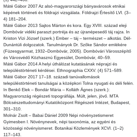
Máté Gábor 2007 Az alsó-magyarországi bányavárosok etnikai 
képének történeti és földrajzi vizsgálata. Földrajzi Értesítő LVI. (3–
4) 181–204.

Máté Gábor 2013 Sajtos Márton és kora. Egy XVIII. század eleji 
Dombóvár vidéki paraszt portréja és az újranépesedő táj rajza. In 
Kriston Vízi József (szerk.) Ember – táj – természet – alkotás. Dél-
Dunántúli dolgozatok. Tanulmányok Dr. Szőke Sándor emlékére 
(Füzesgyarmat, 1932–Dombóvár, 2005). Dombóvári Városszépítő 
és Városvédő Közhasznú Egyesület, Dombóvár, 40–59.

Máté Gábor 2014 A helyi úthálózat kutatásának néprajzi és 
településtörténeti kérdései. Ethnographia CXXV. (4) 571–589.

Máté Gábor 2017 17–18. századi tanúvallomások 
településtörténeti tanulságai a középkori Tolna nyugati és déli felén. 
In Benkő Elek – Bondár Mária – Kolláth Ágnes (szerk.): 
Magyarország régészeti topográfiája. Múlt, jelen, jövő. MTA 
Bölcsészettudományi Kutatóközpont Régészeti Intézet, Budapest, 
301–310.

Molnár Zsolt – Babai Dániel 2009 Népi növényzetismeret 
Gyimesben I. Növénynevek, népi taxonómia, az egyéni és 
közösségi növényismeret. Botanikai Közlemények XCVI. (1–2) 
117–143.
