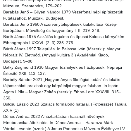
Múzeum, Szentendre, 179–202.

Barabás Jenő – Gilyén Nándor 1979 Vezérfonal népi építészetük 
kutatásához. Műszaki, Budapest.

Barabás Jenő 1960 A szórványtelepülések kialakulása Közép-
Európában. Műveltség és hagyomány I–II. 219–248.

Bárth János 1975 A szállás fogalma és típusai Kalocsa környékén. 
Ethnographia LXXXVI. (2–3) 235–275.

Bárth János 1997 Település. In Balassa Iván (főszerk.): Magyar 
Néprajz IV. Életmód. (Anyagi kultúra 3.) Akadémiai Kiadó, 
Budapest, 9–88.

Bátky Zsigmond 1930 Magyar tűzhelyek és háztípusok. Néprajzi 
Értesítő XXII. 113–137.

Borbély Sándor 2021 „Hagyományos ökológiai tudás” és lokális 
tájhasználati praxisok egy kárpátaljai magyar faluban. In Ispán 
Ágota Lídia – Magyar Zoltán (szerk.): Ethno-Lore XXXVIII. 315–
350.

Bulcsu László 2023 Szalacs formálódó határai. (Fotóesszé) Tabula 
XXIV (1)

Dénes Andrea 2022 A háztartásban használt növények. 
Etnobotanikai áttekintés. In Dénes Andrea – Haramza Márk – 
Várdai Levente (szerk.) A Janus Pannonius Múzeum Évkönyve LV. 