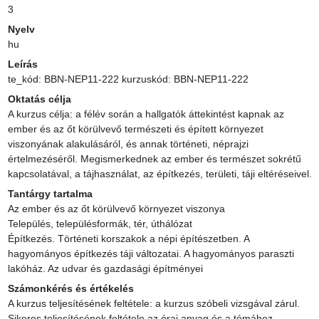
3
Nyelv
hu
Leírás
te_kód: BBN-NEP11-222 kurzuskód: BBN-NEP11-222
Oktatás célja
A kurzus célja: a félév során a hallgatók áttekintést kapnak az 
ember és az őt körülvevő természeti és épített környezet 
viszonyának alakulásáról, és annak történeti, néprajzi 
értelmezéséről. Megismerkednek az ember és természet sokrétű 
kapcsolatával, a tájhasználat, az építkezés, területi, táji eltéréseivel.
Tantárgy tartalma
Az ember és az őt körülvevő környezet viszonya

Település, településformák, tér, úthálózat

Építkezés. Történeti korszakok a népi építészetben. A 
hagyományos építkezés táji változatai. A hagyományos paraszti 
lakóház. Az udvar és gazdasági építményei
Számonkérés és értékelés
A kurzus teljesítésének feltétele: a kurzus szóbeli vizsgával zárul. 
Sikeres teljesítésének feltétele az órai anyag és a témához 