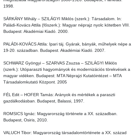
1998.

SÁRKÁNY Mihály – SZILÁGYI Miklós (szerk.): Társadalom. In: 
Paládi-Kovács Attila (főszerk.): Magyar néprajz nyolc kötetben VIII. 
Budapest: Akadémiai Kiadó. 2000.

PALÁDI-KOVÁCS Attila: Ipari táj. Gyárak, bányák, műhelyek népe a 
19-20. században. Budapest. Akadémiai Kiadó. 2007.

SCHWARZ Gyöngyi – SZARVAS Zsuzsa – SZILÁGYI Miklós 
(szerk.): Utóparaszti hagyományok és modernizációs törekvések a 
magyar vidéken. Budapest: MTA Néprajzi Kutatóintézet – MTA 
Társadalomkutató Központ. 2005

FÉL Edit – HOFER Tamás: Arányok és mértékek a paraszti 
gazdálkodásban. Budapest, Balassi, 1997.

ROMSICS Ignác: Magyarország története a XX. században. 
Budapest, Osiris, 2010.

VALUCH Tibor: Magyarország társadalomtörténete a XX. század 