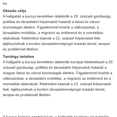
hu
Oktatás célja
A hallgatók a kurzus keretében áttekintik a 20. századi gazdasági, 
politikai és társadalmi folyamatok hatását a falusi és városi 
közösségek életére. Figyelemmel kísérik a változásokat, a 
társadalmi mobilitás, a migráció az értékrend és a mentalitás 
alakulását. Kitekintést kapnak a 21. század folyamatait felé, 
tájékozódnak a kortárs társadalomnéprajzi kutatás témái, terepei 
és problémáit illetően.
Tantárgy tartalma
A hallgatók a kurzus keretében áttekintik európai kitekintéssel a 20. 
századi gazdasági, politikai és társadalmi folyamatok hatását a 
magyar falusi és városi közösségek életére. Figyelemmel kísérik a 
változásokat, a társadalmi mobilitás, a migráció az értékrend és a 
mentalitás alakulását. Kitekintést kapnak a 21. század folyamatait 
felé, tájékozódnak a kortárs társadalomnéprajzi kutatás témái, 
terepei és problémáit illetően.

A kurzus formája szeminárium: a hallgatók tevékeny részvételén, 