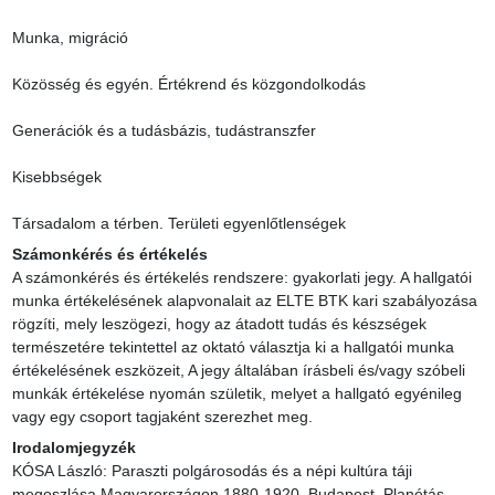
Munka, migráció

Közösség és egyén. Értékrend és közgondolkodás

Generációk és a tudásbázis, tudástranszfer

Kisebbségek

Társadalom a térben. Területi egyenlőtlenségek
Számonkérés és értékelés
A számonkérés és értékelés rendszere: gyakorlati jegy. A hallgatói 
munka értékelésének alapvonalait az ELTE BTK kari szabályozása 
rögzíti, mely leszögezi, hogy az átadott tudás és készségek 
természetére tekintettel az oktató választja ki a hallgatói munka 
értékelésének eszközeit, A jegy általában írásbeli és/vagy szóbeli 
munkák értékelése nyomán születik, melyet a hallgató egyénileg 
vagy egy csoport tagjaként szerezhet meg.
Irodalomjegyzék
KÓSA László: Paraszti polgárosodás és a népi kultúra táji 
megoszlása Magyarországon 1880-1920. Budapest, Planétás. 