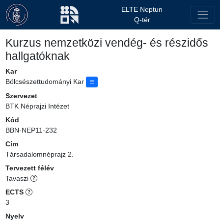
ELTE Neptun
Q-tér
Kurzus nemzetközi vendég- és részidős
hallgatóknak
Kar
Bölcsészettudományi Kar
Szervezet
BTK Néprajzi Intézet
Kód
BBN-NEP11-232
Cím
Társadalomnéprajz 2.
Tervezett félév
Tavaszi
ECTS
3
Nyelv