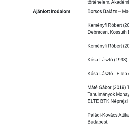
történelem. Akadémi
Ajánlott irodalom
Borsos Balázs – Magy
Keményfi Róbert (200
Debrecen, Kossuth Eg
Keményfi Róbert (20
Kósa László (1998) P
Kósa László - Filep A
Máté Gábor (2019) Té
Tanulmányok Mohay T
ELTE BTK Néprajzi Int
Paládi-Kovács Attila
Budapest.