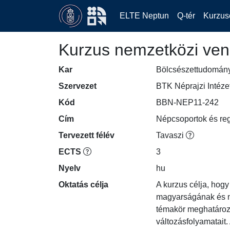
ELTE Neptun
Q-tér
Kurzus
Kurzus nemzetközi ven
Kar
Bölcsészettudomán
Szervezet
BTK Néprajzi Intéze
Kód
BBN-NEP11-242
Cím
Népcsoportok és regi
Tervezett félév
Tavaszi
ECTS
3
Nyelv
hu
Oktatás célja
A kurzus célja, hog
magyarságának és ne
témakör meghatározó 
változásfolyamatait.