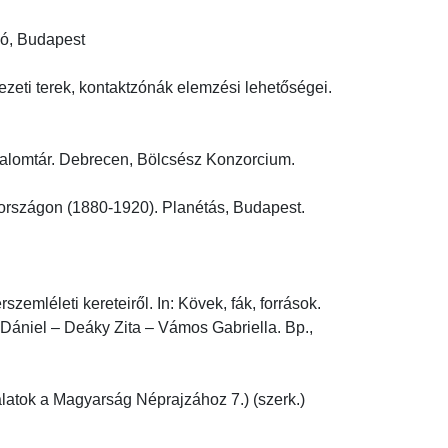
, Budapest

zeti terek, kontaktzónák elemzési lehetőségei. 
lomtár. Debrecen, Bölcsész Konzorcium.

rszágon (1880-1920). Planétás, Budapest.

emléleti kereteiről. In: Kövek, fák, források. 
ániel – Deáky Zita – Vámos Gabriella. Bp., 
latok a Magyarság Néprajzához 7.) (szerk.) 