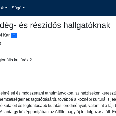
ok
Súgó
dég- és részidős hallgatóknak
yi Kar
t
onális kultúrák 2.
y elméleti és módszertani tanulmányokon, szintéziseken kereszt
mzetiségeinek tagolódásáról, továbbá a köznépi kulturális jelen
kutatóit és legfontosabb kutatási eredményeit, valamint a táji-t
 A tantárgy középpontjában az Alföld nagytáj feldolgozása áll. E