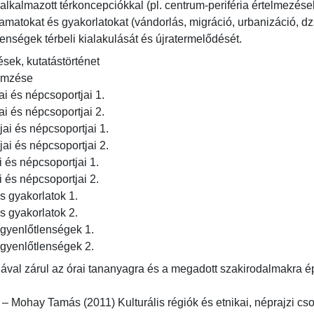
kalmazott térkoncepciókkal (pl. centrum-periféria értelmezések,
yamatokat és gyakorlatokat (vándorlás, migráció, urbanizáció, dzs
enségek térbeli kialakulását és újratermelődését.
ek, kutatástörténet

emzése

i és népcsoportjai 1.

i és népcsoportjai 2.

ai és népcsoportjai 1.

ai és népcsoportjai 2.

 és népcsoportjai 1.

 és népcsoportjai 2.

 gyakorlatok 1.

 gyakorlatok 2.

gyenlőtlenségek 1.

egyenlőtlenségek 2.
sgával zárul az órai tananyagra és a megadott szakirodalmakra ép
 – Mohay Tamás (2011) Kulturális régiók és etnikai, néprajzi csop