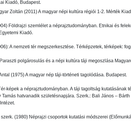
ai Kiadó, Budapest.
ar Zoltán (2011) A magyar népi kultúra régiói 1-2. Mérték Kiadó
4) Földrajzi szemlélet a néprajztudományban. Etnikai és feleke
yetemi Kiadó.

06): A nemzeti tér megszerkesztése. Térképzetek, térképek: foga
araszti polgárosulás és a népi kultúra táji megoszlása Magyaro
ntal (1975) A magyar nép táji-történeti tagolódása. Budapest.

r-képek a néprajztudományban. A táji tagoltság kutatásának térsz
amás hatvanadik születésnapjára. Szerk.: Bali János – Bárth D
ézet.

 szerk. (1980) Néprajzi csoportok kutatási módszerei (Előmunká