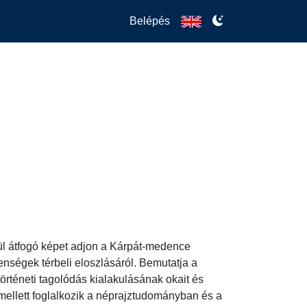
Belépés
ül átfogó képet adjon a Kárpát-medence 
ségek térbeli eloszlásáról. Bemutatja a 
örténeti tagolódás kialakulásának okait és 
mellett foglalkozik a néprajztudományban és a 