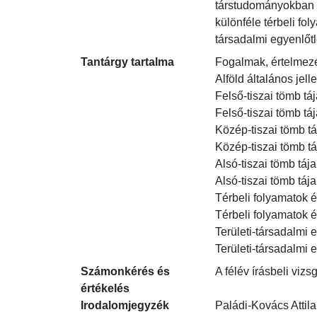
társtudományokban al
különféle térbeli fol
társadalmi egyenlőtl
Tantárgy tartalma
Fogalmak, értelmezés
Alföld általános jell
Felső-tiszai tömb tája
Felső-tiszai tömb tája
Közép-tiszai tömb táj
Közép-tiszai tömb táj
Alsó-tiszai tömb tájai
Alsó-tiszai tömb tájai
Térbeli folyamatok és
Térbeli folyamatok és
Területi-társadalmi e
Területi-társadalmi 
Számonkérés és
A félév írásbeli viz
értékelés
Irodalomjegyzék
Paládi-Kovács Attila