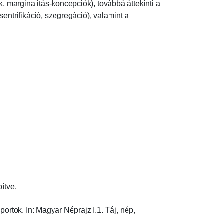
 marginalitás-koncepciók), továbbá áttekinti a 
entrifikáció, szegregáció), valamint a 
ítve.
ortok. In: Magyar Néprajz I.1. Táj, nép, 