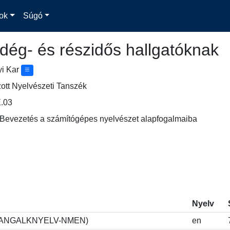
ok
Súgó
dég- és részidős hallgatóknak
yi Kar
ott Nyelvészeti Tanszék
.03
 Bevezetés a számítógépes nyelvészet alapfogalmaiba
Nyelv
GLI-ANGALKNYELV-NMEN)
en