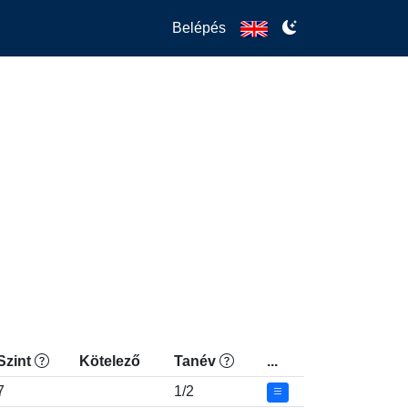
Belépés
Szint
Kötelező
Tanév
...
7
1/2