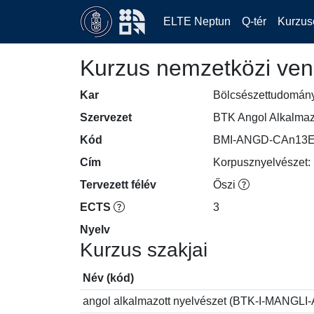
ELTE Neptun
Q-tér
Kurzus
Kurzus nemzetközi ven
Kar
Bölcsészettudomán
Szervezet
BTK Angol Alkalmaz
Kód
BMI-ANGD-CAn13E
Cím
Korpusznyelvészet:
Tervezett félév
Őszi
ECTS
3
Nyelv
Kurzus szakjai
Név (kód)
angol alkalmazott nyelvészet (BTK-I-MAN