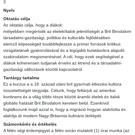
3
Nyelv
Oktatás célja
Az oktatás célja, hogy a diákok:

mélyebben megértsék az ételek/italok jelentőségét a Brit Birodalom 
társadalmi-gazdasági, politikai és kulturális fejlődésében

elemző képességeit továbbfejlessze a primer források kritikus 
vizsgálatának gyakorolásával és a legújabb kutatásokra alapuló 
szakirodalom megismerésével. A cél, hogy ezek segítségével a 
diákok koherensen tudjanak érvelni az étrend és a társadalmi-
gazdasági változások közötti kapcsolatról.
Tantárgy tartalma
Ez a kurzus a a 18. század utáni brit gyarmati étkezési kultúra 
összetettségét tárgyalja. Célunk, hogy feltárjuk az amerikai 
kontinens és a világ többi része között áramló ételek és italok 
globális hatását Brit Birodalom keretein belül. Ezenkívül 
foglalkozunk majd azzal is, hogy a migráció hogyan alakította és 
alakítja át modern Nagy-Britannia kulináris térképét.
Számonkérés és értékelés
A félév végi érdemjegyet a félév során mutatott (1) órai munka (az 