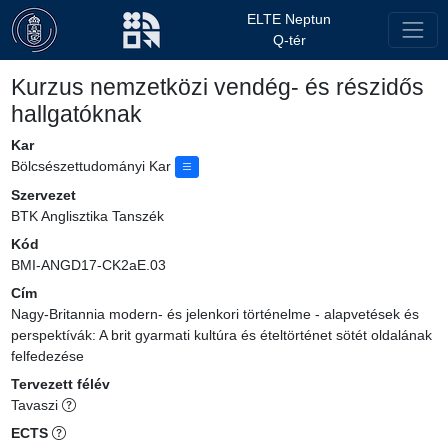
ELTE Neptun
Q-tér
Kurzus nemzetközi vendég- és részidős
hallgatóknak
Kar
Bölcsészettudományi Kar
Szervezet
BTK Anglisztika Tanszék
Kód
BMI-ANGD17-CK2aE.03
Cím
Nagy-Britannia modern- és jelenkori történelme - alapvetések és
perspektívák: A brit gyarmati kultúra és ételtörténet sötét oldalának
felfedezése
Tervezett félév
Tavaszi
ECTS