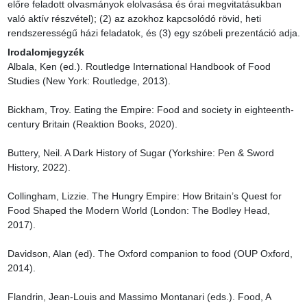
előre feladott olvasmányok elolvasása és órai megvitatásukban 
való aktív részvétel); (2) az azokhoz kapcsolódó rövid, heti 
rendszerességű házi feladatok, és (3) egy szóbeli prezentáció adja.
Irodalomjegyzék
Albala, Ken (ed.). Routledge International Handbook of Food 
Studies (New York: Routledge, 2013).

Bickham, Troy. Eating the Empire: Food and society in eighteenth-
century Britain (Reaktion Books, 2020).

Buttery, Neil. A Dark History of Sugar (Yorkshire: Pen & Sword 
History, 2022).

Collingham, Lizzie. The Hungry Empire: How Britain’s Quest for 
Food Shaped the Modern World (London: The Bodley Head, 
2017).

Davidson, Alan (ed). The Oxford companion to food (OUP Oxford, 
2014).

Flandrin, Jean-Louis and Massimo Montanari (eds.). Food, A 