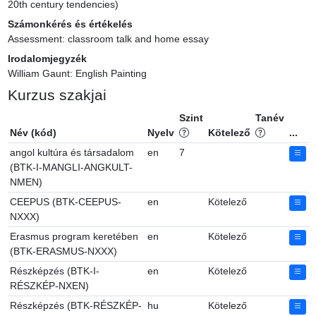
20th century tendencies)
Számonkérés és értékelés
Assessment: classroom talk and home essay
Irodalomjegyzék
William Gaunt: English Painting
Kurzus szakjai
Szint
Tanév
Név (kód)
Nyelv
Kötelező
...
angol kultúra és társadalom
en
7
(BTK-I-MANGLI-ANGKULT-
NMEN)
CEEPUS (BTK-CEEPUS-
en
Kötelező
NXXX)
Erasmus program keretében
en
Kötelező
(BTK-ERASMUS-NXXX)
Részképzés (BTK-I-
en
Kötelező
RÉSZKÉP-NXEN)
Részképzés (BTK-RÉSZKÉP-
hu
Kötelező