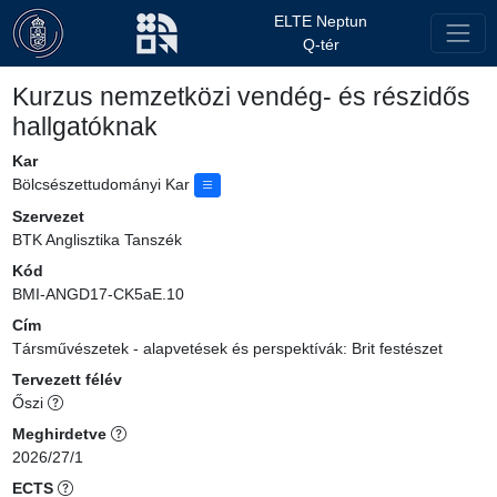
ELTE Neptun
Q-tér
Kurzus nemzetközi vendég- és részidős
hallgatóknak
Kar
Bölcsészettudományi Kar
Szervezet
BTK Anglisztika Tanszék
Kód
BMI-ANGD17-CK5aE.10
Cím
Társművészetek - alapvetések és perspektívák: Brit festészet
Tervezett félév
Őszi
Meghirdetve
2026/27/1
ECTS