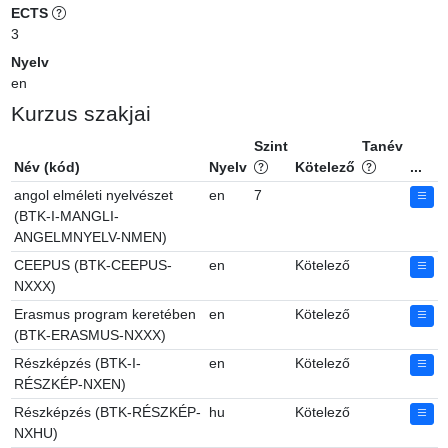
ECTS
3
Nyelv
en
Kurzus szakjai
Szint
Tanév
Név (kód)
Nyelv
Kötelező
...
angol elméleti nyelvészet
en
7
(BTK-I-MANGLI-
ANGELMNYELV-NMEN)
CEEPUS (BTK-CEEPUS-
en
Kötelező
NXXX)
Erasmus program keretében
en
Kötelező
(BTK-ERASMUS-NXXX)
Részképzés (BTK-I-
en
Kötelező
RÉSZKÉP-NXEN)
Részképzés (BTK-RÉSZKÉP-
hu
Kötelező
NXHU)