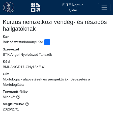
ELTE Neptun
Q-tér
Kurzus nemzetközi vendég- és részidős
hallgatóknak
Kar
Bölcsészettudományi Kar
Szervezet
BTK Angol Nyelvészet Tanszék
Kód
BMI-ANGD17-CNy15aE.41
Cím
Morfológia - alapvetések és perspektívák: Bevezetés a
Morfológiába
Tervezett félév
Mindkét
Meghirdetve
2026/27/1