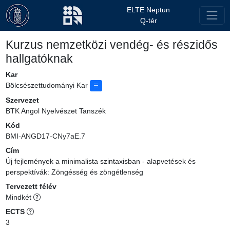
ELTE Neptun
Q-tér
Kurzus nemzetközi vendég- és részidős
hallgatóknak
Kar
Bölcsészettudományi Kar
Szervezet
BTK Angol Nyelvészet Tanszék
Kód
BMI-ANGD17-CNy7aE.7
Cím
Új fejlemények a minimalista szintaxisban - alapvetések és
perspektívák: Zöngésség és zöngétlenség
Tervezett félév
Mindkét
ECTS
3