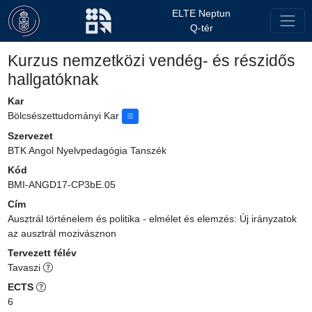
ELTE Neptun
Q-tér
Kurzus nemzetközi vendég- és részidős
hallgatóknak
Kar
Bölcsészettudományi Kar
Szervezet
BTK Angol Nyelvpedagógia Tanszék
Kód
BMI-ANGD17-CP3bE.05
Cím
Ausztrál történelem és politika - elmélet és elemzés: Új irányzatok
az ausztrál mozivásznon
Tervezett félév
Tavaszi
ECTS
6