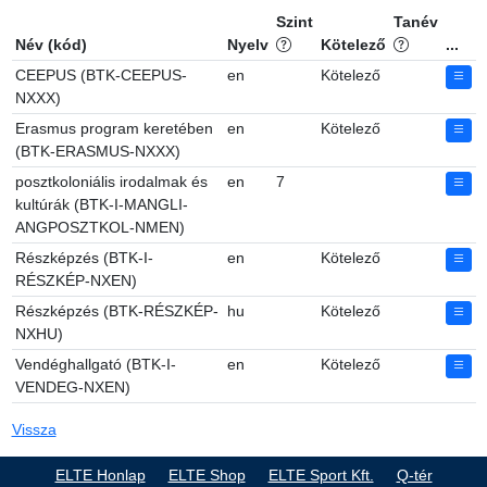
Szint
Tanév
Név (kód)
Nyelv
Kötelező
...
CEEPUS (BTK-CEEPUS-
en
Kötelező
NXXX)
Erasmus program keretében
en
Kötelező
(BTK-ERASMUS-NXXX)
posztkoloniális irodalmak és
en
7
kultúrák (BTK-I-MANGLI-
ANGPOSZTKOL-NMEN)
Részképzés (BTK-I-
en
Kötelező
RÉSZKÉP-NXEN)
Részképzés (BTK-RÉSZKÉP-
hu
Kötelező
NXHU)
Vendéghallgató (BTK-I-
en
Kötelező
VENDEG-NXEN)
Vissza
ELTE Honlap
ELTE Shop
ELTE Sport Kft.
Q-tér