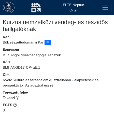
ELTE Neptun
Q-tér
Kurzus nemzetközi vendég- és részidős
hallgatóknak
Kar
Bölcsészettudományi Kar
Szervezet
BTK Angol Nyelvpedagógia Tanszék
Kód
BMI-ANGD17-CP4aE.1
Cím
Nyelv, kultúra és társadalom Ausztráliában - alapvetések és
perspektívák: Az ausztrál esszé
Tervezett félév
Tavaszi
ECTS
3