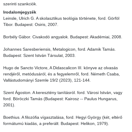
szerinti szankciók.
Irodalomjegyzék
Leinsle, Ulrich G. A skolasztikus teológia története, ford. Görföl 
Tibor. Budapest: Osiris, 2007.

Borbély Gábor. Civakodó angyalok. Budapest: Akadémiai, 2008.

Johannes Saresberiensis, Metalogicon, ford. Adamik Tamás. 
Budapest: Szent István Társulat, 2003.

Hugo de Sancto Victore, A Didascalicon III. könyve az olvasás 
rendjéről, metódusáról, és a fegyelemről, ford. Németh Csaba, 
Vallástudományi Szemle 19/2 (2023), 121-144.

Szent Ágoston. A keresztény tanításról. ford. Városi István, vagy 
ford. Böröczki Tamás (Budapest: Kairosz -- Paulus Hungarus, 
2001).

Boethius. A filozófia vígasztalása, ford. Hegyi György (két, eltérő 
formátumú kiadás, a preferált: Budapest: Helikon, 1979).
