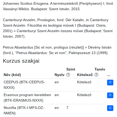
Johannes Scottus Eriugena. A természetekről (Periphyseon) I, ford. 
Vassányi Miklós. Budapest: Szent István, 2015.

Canterburyi Anzelm, Proslogion, ford. Dér Katalin, in Canterbury 
Szent Anzelm. Filozófiai és teológiai művek I (Budapest: Osiris, 
2001) = Canterburyi Szent Anzelm összes művei (Budapest: Szent 
István, 2007).

Petrus Abaelardus [Sic et non, prológus (részlet)] = Dévény István 
(ford.), “Petrus Abaelardus: Sic et non”, Palimpszeszt 13 (1999).
Kurzus szakjai
Szint
Tanév
Név (kód)
Nyelv
Kötelező
...
CEEPUS (BTK-CEEPUS-
en
Kötelező
NXXX)
Erasmus program keretében
en
Kötelező
(BTK-ERASMUS-NXXX)
filozófia (BTK-I-MFILOZ-
en
7
NMEN)