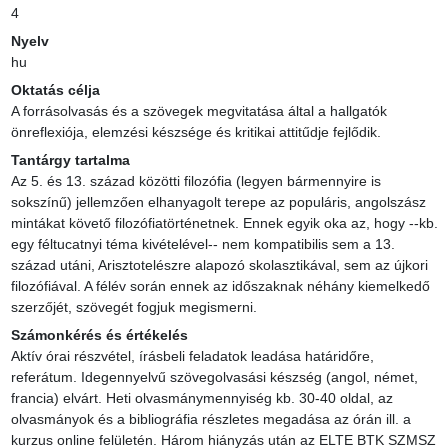
4
Nyelv
hu
Oktatás célja
A forrásolvasás és a szövegek megvitatása által a hallgatók 
önreflexiója, elemzési készsége és kritikai attitűdje fejlődik.
Tantárgy tartalma
Az 5. és 13. század közötti filozófia (legyen bármennyire is 
sokszínű) jellemzően elhanyagolt terepe az populáris, angolszász 
mintákat követő filozófiatörténetnek. Ennek egyik oka az, hogy --kb. 
egy féltucatnyi téma kivételével-- nem kompatibilis sem a 13. 
század utáni, Arisztotelészre alapozó skolasztikával, sem az újkori 
filozófiával. A félév során ennek az időszaknak néhány kiemelkedő 
szerzőjét, szövegét fogjuk megismerni.
Számonkérés és értékelés
Aktív órai részvétel, írásbeli feladatok leadása határidőre, 
referátum. Idegennyelvű szövegolvasási készség (angol, német, 
francia) elvárt. Heti olvasmánymennyiség kb. 30-40 oldal, az 
olvasmányok és a bibliográfia részletes megadása az órán ill. a 
kurzus online felületén. Három hiányzás után az ELTE BTK SZMSZ 