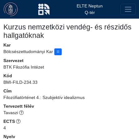
ELTE Neptun
Q-tér
Kurzus nemzetközi vendég- és részidős
hallgatóknak
Kar
Bölcsészettudományi Kar
Szervezet
BTK Filozófia Intézet
Kód
BMI-FILD-234.33
Cím
Filozófiatörténet 4.: Szubjektív idealizmus
Tervezett félév
Tavaszi
ECTS
4
Nyelv