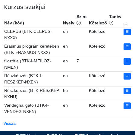
Kurzus szakjai
Szint
Tanév
Név (kód)
Nyelv
Kötelező
...
CEEPUS (BTK-CEEPUS-
en
Kötelező
NXXX)
Erasmus program keretében
en
Kötelező
(BTK-ERASMUS-NXXX)
filozófia (BTK-I-MFILOZ-
en
7
NMEN)
Részképzés (BTK-I-
en
Kötelező
RÉSZKÉP-NXEN)
Részképzés (BTK-RÉSZKÉP-
hu
Kötelező
NXHU)
Vendéghallgató (BTK-I-
en
Kötelező
VENDEG-NXEN)
Vissza