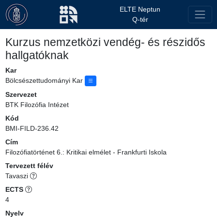
ELTE Neptun
Q-tér
Kurzus nemzetközi vendég- és részidős
hallgatóknak
Kar
Bölcsészettudományi Kar
Szervezet
BTK Filozófia Intézet
Kód
BMI-FILD-236.42
Cím
Filozófiatörténet 6.: Kritikai elmélet - Frankfurti Iskola
Tervezett félév
Tavaszi
ECTS
4
Nyelv