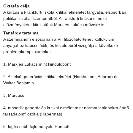
Oktatás célja
A kurzus a Frankfurti Iskola kritikai elméletét tárgyalja, elsősorban 
politikafilozófiai szempontból. A frankfurti kritikai elmélet 
előzményeként kitekintünk Marx és Lukács műveire is.
Tantárgy tartalma
A szeminárium elsősorban a VI. filozófiatörténeti kollokvium 
anyagához kapcsolódik, és közelebbről vizsgálja a következő 
problémakomplexumokat:

1. Marx és Lukács mint kiindulópont

2. Az első generációs kritikai elmélet (Horkheimer, Adorno) és 
Walter Benjamin

3. Marcuse

4. második generációs kritikai elmélet mint normatív alapokra építő 
társadalomfilozófia (Habermas)

5. legfrissebb fejlemények: Honneth