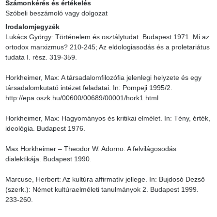
Számonkérés és értékelés
Szóbeli beszámoló vagy dolgozat
Irodalomjegyzék
Lukács György: Történelem és osztálytudat. Budapest 1971. Mi az 
ortodox marxizmus? 210-245; Az eldologiasodás és a proletariátus 
tudata I. rész. 319-359.

Horkheimer, Max: A társadalomfilozófia jelenlegi helyzete és egy 
társadalomkutató intézet feladatai. In: Pompeji 1995/2. 
http://epa.oszk.hu/00600/00689/00001/hork1.html

Horkheimer, Max: Hagyományos és kritikai elmélet. In: Tény, érték, 
ideológia. Budapest 1976.

Max Horkheimer – Theodor W. Adorno: A felvilágosodás 
dialektikája. Budapest 1990.

Marcuse, Herbert: Az kultúra affirmatív jellege. In: Bujdosó Dezső 
(szerk.): Német kultúraelméleti tanulmányok 2. Budapest 1999. 
233-260.
