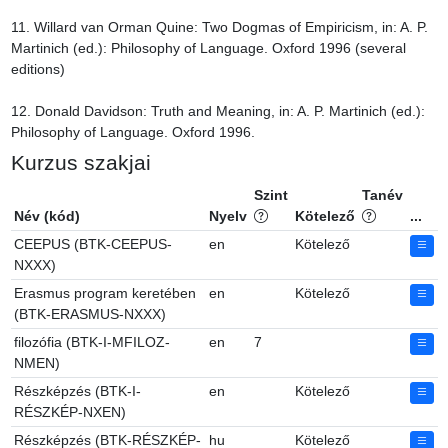
11. Willard van Orman Quine: Two Dogmas of Empiricism, in: A. P. 
Martinich (ed.): Philosophy of Language. Oxford 1996 (several 
editions)

12. Donald Davidson: Truth and Meaning, in: A. P. Martinich (ed.): 
Philosophy of Language. Oxford 1996.
Kurzus szakjai
Szint
Tanév
Név (kód)
Nyelv
Kötelező
...
CEEPUS (BTK-CEEPUS-
en
Kötelező
NXXX)
Erasmus program keretében
en
Kötelező
(BTK-ERASMUS-NXXX)
filozófia (BTK-I-MFILOZ-
en
7
NMEN)
Részképzés (BTK-I-
en
Kötelező
RÉSZKÉP-NXEN)
Részképzés (BTK-RÉSZKÉP-
hu
Kötelező