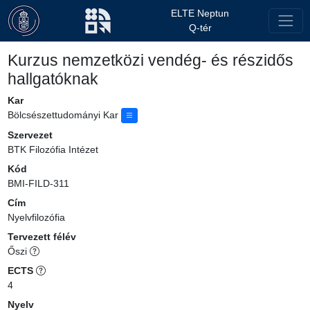
ELTE Neptun
Q-tér
Kurzus nemzetközi vendég- és részidős
hallgatóknak
Kar
Bölcsészettudományi Kar
Szervezet
BTK Filozófia Intézet
Kód
BMI-FILD-311
Cím
Nyelvfilozófia
Tervezett félév
Őszi
ECTS
4
Nyelv