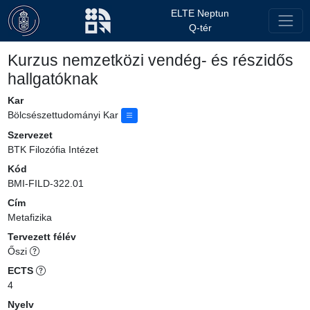
ELTE Neptun
Q-tér
Kurzus nemzetközi vendég- és részidős
hallgatóknak
Kar
Bölcsészettudományi Kar
Szervezet
BTK Filozófia Intézet
Kód
BMI-FILD-322.01
Cím
Metafizika
Tervezett félév
Őszi
ECTS
4
Nyelv