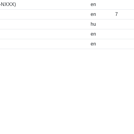
S-NXXX)
en
en
7
hu
en
en