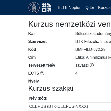
ELTE Neptun
Q-tér
Kurzus
Kurzus nemzetközi ven
Kar
Bölcsészettudomán
Szervezet
BTK Filozófia Intéze
Kód
BMI-FILD-372.29
Cím
Etika: A nihilizmus 
Tervezett félév
Tavaszi
ECTS
4
Nyelv
Kurzus szakjai
Név (kód)
CEEPUS (BTK-CEEPUS-NXXX)