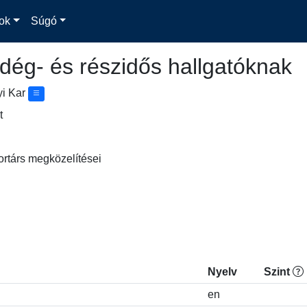
ok
Súgó
dég- és részidős hallgatóknak
yi Kar
t
kortárs megközelítései
Nyelv
Szint
en