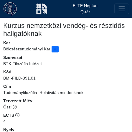
ELTE Neptun
Q-tér
Kurzus nemzetközi vendég- és részidős
hallgatóknak
Kar
Bölcsészettudományi Kar
Szervezet
BTK Filozófia Intézet
Kód
BMI-FILD-391.01
Cím
Tudományfilozófia: Relativitás mindenkinek
Tervezett félév
Őszi
ECTS
4
Nyelv