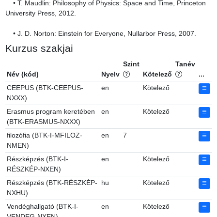
    • T. Maudlin: Philosophy of Physics: Space and Time, Princeton 
University Press, 2012.

    • J. D. Norton: Einstein for Everyone, Nullarbor Press, 2007.
Kurzus szakjai
Szint
Tanév
Név (kód)
Nyelv
Kötelező
...
CEEPUS (BTK-CEEPUS-
en
Kötelező
NXXX)
Erasmus program keretében
en
Kötelező
(BTK-ERASMUS-NXXX)
filozófia (BTK-I-MFILOZ-
en
7
NMEN)
Részképzés (BTK-I-
en
Kötelező
RÉSZKÉP-NXEN)
Részképzés (BTK-RÉSZKÉP-
hu
Kötelező
NXHU)
Vendéghallgató (BTK-I-
en
Kötelező
VENDEG-NXEN)