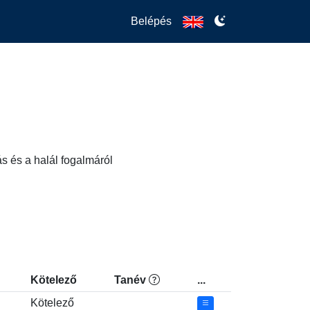
Belépés
s és a halál fogalmáról
Kötelező
Tanév
...
Kötelező