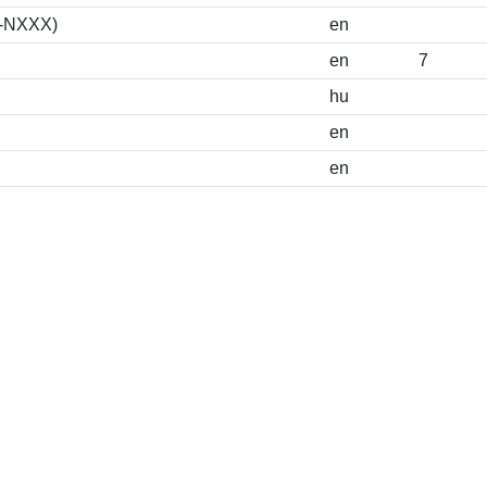
S-NXXX)
en
en
7
hu
en
en