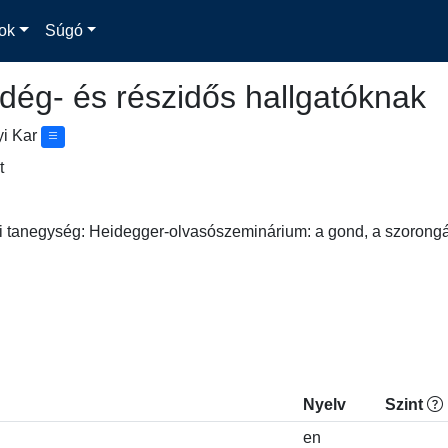
ok
Súgó
dég- és részidős hallgatóknak
yi Kar
t
iai tanegység: Heidegger-olvasószeminárium: a gond, a szorongá
Nyelv
Szint
en