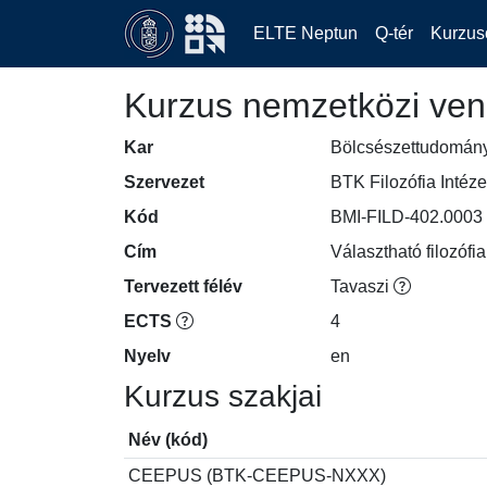
ELTE Neptun
Q-tér
Kurzus
Kurzus nemzetközi ven
Kar
Bölcsészettudomán
Szervezet
BTK Filozófia Intéze
Kód
BMI-FILD-402.0003
Cím
Választható filozóf
Tervezett félév
Tavaszi
ECTS
4
Nyelv
en
Kurzus szakjai
Név (kód)
CEEPUS (BTK-CEEPUS-NXXX)