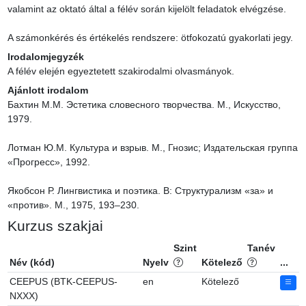
valamint az oktató által a félév során kijelölt feladatok elvégzése.

A számonkérés és értékelés rendszere: ötfokozatú gyakorlati jegy.
Irodalomjegyzék
A félév elején egyeztetett szakirodalmi olvasmányok.
Ajánlott irodalom
Бахтин М.М. Эстетика словесного творчества. М., Искусство, 
1979.

Лотман Ю.М. Культура и взрыв. М., Гнозис; Издательская группа 
«Прогресс», 1992.

Якобсон Р. Лингвистика и поэтика. В: Структурализм «за» и 
«против». М., 1975, 193–230.
Kurzus szakjai
Szint
Tanév
Név (kód)
Nyelv
Kötelező
...
CEEPUS (BTK-CEEPUS-
en
Kötelező
NXXX)