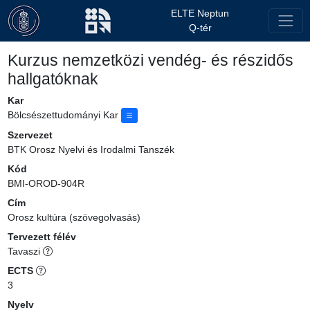
ELTE Neptun
Q-tér
Kurzus nemzetközi vendég- és részidős
hallgatóknak
Kar
Bölcsészettudományi Kar
Szervezet
BTK Orosz Nyelvi és Irodalmi Tanszék
Kód
BMI-OROD-904R
Cím
Orosz kultúra (szövegolvasás)
Tervezett félév
Tavaszi
ECTS
3
Nyelv