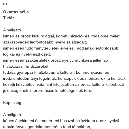
ru
Oktatás célja
Tudás:

A hallgató

ismeri az orosz kulturológiai, kommunikáció- és irodalomelméleti 
szakszövegek legfontosabb nyelvi sajátságait;

ismeri ezen tudományterületek érvelési módjának legfontosabb 
logikai és nyelvi eszközeit;

ismeri ezen szakterületek orosz nyelvű munkáira jellemző 
hivatkozási rendszereket;

tudása gyarapszik: általában a kultúra-, kommunikáció- és 
irodalomtudományi fogalmak, koncepciók és módszerek, a kultúrák 
közötti közvetítés, valamint kifejezetten az orosz kultúra különböző 
jelenségeinek interpretációs lehetőségeinek terén.

Képesség:

A hallgató

képes áttekinteni és megérteni hosszabb-rövidebb orosz nyelvű 
tanulmányok gondolatmenetét a fenti témákban;
