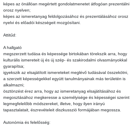
képes az önállóan megértett gondolatmenetet átfogóan prezentálni 
orosz nyelven;

képes az ismeretanyag feldolgozásához és prezentálásához orosz 
nyelvi és előadói készségeit mozgósítani.

Attitűd:

A hallgató

megszerzett tudása és képessége birtokában törekszik arra, hogy 
kulturális ismereteit új és új szép- és szakirodalmi olvasmányokkal 
gyarapítsa;

igyekszik az elsajátított ismereteket meglévő tudásával összekötni, 
a szerzett képességekkel együtt tanulmányainak más területén is 
alkalmazni;

ösztönzést érez arra, hogy az ismeretanyag elsajátításához és 
megosztásához megkeresse a személyisége és képességei szerint 
legmegfelelőbb módszereket, illetve, hogy ilyen irányú 
tapasztalatait, észrevételeit diszkusszió formájában megossza.

Autonómia és felelősség:
