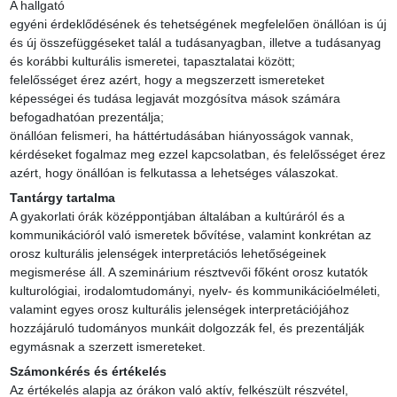
A hallgató

egyéni érdeklődésének és tehetségének megfelelően önállóan is új 
és új összefüggéseket talál a tudásanyagban, illetve a tudásanyag 
és korábbi kulturális ismeretei, tapasztalatai között;

felelősséget érez azért, hogy a megszerzett ismereteket 
képességei és tudása legjavát mozgósítva mások számára 
befogadhatóan prezentálja;

önállóan felismeri, ha háttértudásában hiányosságok vannak, 
kérdéseket fogalmaz meg ezzel kapcsolatban, és felelősséget érez 
azért, hogy önállóan is felkutassa a lehetséges válaszokat.
Tantárgy tartalma
A gyakorlati órák középpontjában általában a kultúráról és a 
kommunikációról való ismeretek bővítése, valamint konkrétan az 
orosz kulturális jelenségek interpretációs lehetőségeinek 
megismerése áll. A szeminárium résztvevői főként orosz kutatók 
kulturológiai, irodalomtudományi, nyelv- és kommunikációelméleti, 
valamint egyes orosz kulturális jelenségek interpretációjához 
hozzájáruló tudományos munkáit dolgozzák fel, és prezentálják 
egymásnak a szerzett ismereteket.
Számonkérés és értékelés
Az értékelés alapja az órákon való aktív, felkészült részvétel, 