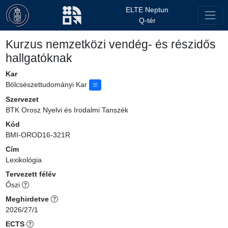
ELTE Neptun
Q-tér
Kurzus nemzetközi vendég- és részidős
hallgatóknak
Kar
Bölcsészettudományi Kar
Szervezet
BTK Orosz Nyelvi és Irodalmi Tanszék
Kód
BMI-OROD16-321R
Cím
Lexikológia
Tervezett félév
Őszi
Meghirdetve
2026/27/1
ECTS