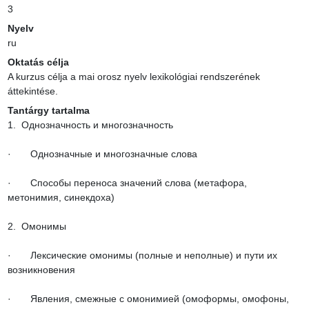
3
Nyelv
ru
Oktatás célja
A kurzus célja a mai orosz nyelv lexikológiai rendszerének 
áttekintése.
Tantárgy tartalma
1.  Однозначность и многозначность

·       Однозначные и многозначные слова

·       Способы переноса значений слова (метафора, 
метонимия, синекдоха)

2.  Омонимы

·       Лексические омонимы (полные и неполные) и пути их 
возникновения

·       Явления, смежные с омонимией (омоформы, омофоны, 