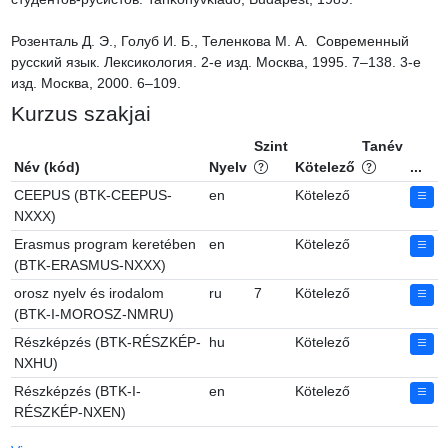
Розенталь Д. Э., Голуб И. Б., Теленкова М. А.  Современный 
русский язык. Лексикология. 2-е изд. Москва, 1995. 7–138. 3-е 
изд. Москва, 2000. 6–109.
Kurzus szakjai
Szint
Tanév
Név (kód)
Nyelv
Kötelező
...
CEEPUS (BTK-CEEPUS-
en
Kötelező
NXXX)
Erasmus program keretében
en
Kötelező
(BTK-ERASMUS-NXXX)
orosz nyelv és irodalom
ru
7
Kötelező
(BTK-I-MOROSZ-NMRU)
Részképzés (BTK-RÉSZKÉP-
hu
Kötelező
NXHU)
Részképzés (BTK-I-
en
Kötelező
RÉSZKÉP-NXEN)