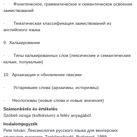
·       Фонетическое, грамматическое и семантическое освоение 
заимствований

·       Тематическая классификация заимствований из 
английского языка

9.  Калькирование

·       Типы калькированных слов (лексические и семантические 
кальки, полукальки)

10.  Архаизация и обновление лексики

·       Устаревшие слова (архаизмы, историзмы)

·      Неологизмы (новые слова и новые значения)
Számonkérés és értékelés
Szóbeli vizsga (kollokvium) a félév anyagából.
Irodalomjegyzék
Pete István: Лексикология русского языка для венгерских 
студентов-русистов. Tankönyvkiadó, Budapest, 1989.
