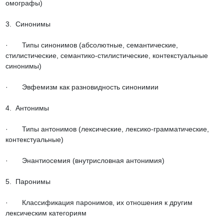
омографы)

3.  Синонимы

·       Типы синонимов (абсолютные, семантические, 
стилистические, семантико-стилистические, контекстуальные 
синонимы)

·       Эвфемизм как разновидность синонимии

4.  Антонимы

·       Типы антонимов (лексические, лексико-грамматические, 
контекстуальные)

·       Энантиосемия (внутрисловная антонимия)

5.  Паронимы

·       Классификация паронимов, их отношения к другим 
лексическим категориям
