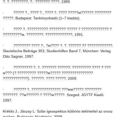
?. ?. ????????, ?.: ??????? ????, 1989.

·         ????? ?., ???? ?., ???? ?. ???? ?????м?????? ???????? 
?????. Budapest: Tankönyvkiadó (1–7 kiadás).

·         ???? ?. ?????????? ???????? ????? ? ????????????? ? 
?????????м. ????????: ?????????????, 1991.

·         ???????? ???? ?., ?м???? ?. ?. ?????? ?? ????????????. 
Slavistische Beiträge 353, Studienhilfen Band 7, München: Verlag 
Otto Sagner. 1997.

·         ????????? ?. ?. ??????? ??????: ????????? ???? ? ???
м??? (? ????????? ?????м????? ??????????????? 
????????????). ??????: ???? ?????. 2009.

·         ?????? ?. ?????????????? ???мм????? ???????? 
???????. ??м?????? ? ????м?????. Szeged: JGYTF Kiadó. 
1997.

Krékits J., Jászay L. Szláv igeaspektus különös tekintettel az orosz 
nyelvre. Budapest: Akadémiai. 2008.