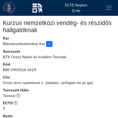
ELTE Neptun
Q-tér
Kurzus nemzetközi vendég- és részidős
hallgatóknak
Kar
Bölcsészettudományi Kar
Szervezet
BTK Orosz Nyelvi és Irodalmi Tanszék
Kód
BMI-OROD16-341R
Cím
Orosz leíró nyelvészet 1. (alaktan: szófajtan és az ige)
Tervezett félév
Tavaszi
ECTS
3
Nyelv