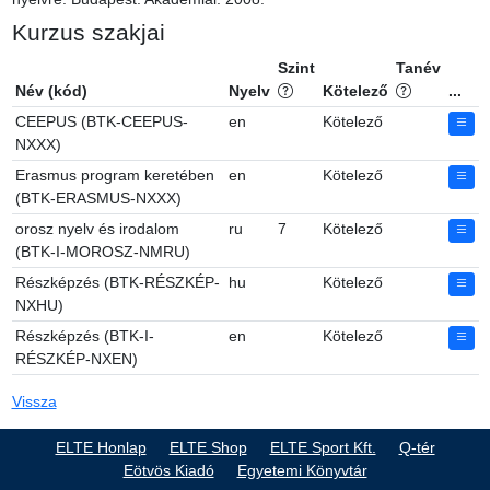
Kurzus szakjai
Szint
Tanév
Név (kód)
Nyelv
Kötelező
...
CEEPUS (BTK-CEEPUS-
en
Kötelező
NXXX)
Erasmus program keretében
en
Kötelező
(BTK-ERASMUS-NXXX)
orosz nyelv és irodalom
ru
7
Kötelező
(BTK-I-MOROSZ-NMRU)
Részképzés (BTK-RÉSZKÉP-
hu
Kötelező
NXHU)
Részképzés (BTK-I-
en
Kötelező
RÉSZKÉP-NXEN)
Vissza
ELTE Honlap
ELTE Shop
ELTE Sport Kft.
Q-tér
Eötvös Kiadó
Egyetemi Könyvtár