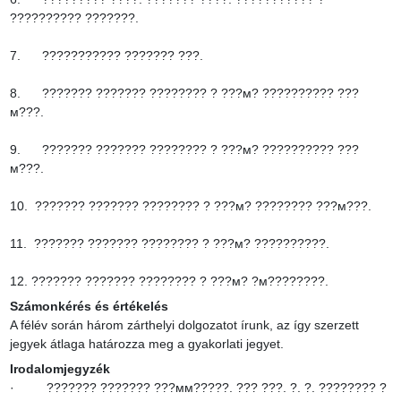
?????????? ???????.

7.      ??????????? ??????? ???.

8.      ??????? ??????? ???????? ? ???м? ?????????? ???
м???.

9.      ??????? ??????? ???????? ? ???м? ?????????? ???
м???.

10.  ??????? ??????? ???????? ? ???м? ???????? ???м???.

11.  ??????? ??????? ???????? ? ???м? ??????????.

12. ??????? ??????? ???????? ? ???м? ?м????????.
Számonkérés és értékelés
A félév során három zárthelyi dolgozatot írunk, az így szerzett 
jegyek átlaga határozza meg a gyakorlati jegyet.
Irodalomjegyzék
·         ??????? ??????? ???мм?????. ??? ???. ?. ?. ???????? ? 