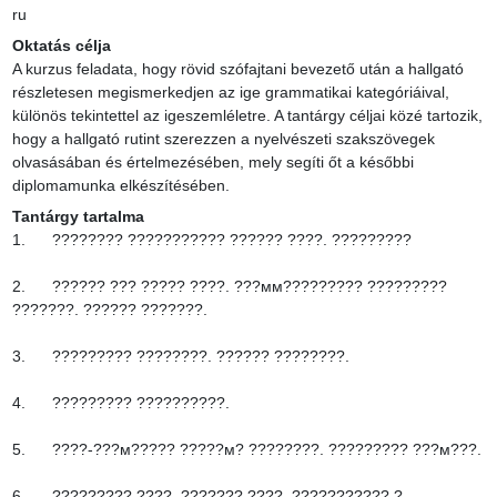
ru
Oktatás célja
A kurzus feladata, hogy rövid szófajtani bevezető után a hallgató 
részletesen megismerkedjen az ige grammatikai kategóriáival, 
különös tekintettel az igeszemléletre. A tantárgy céljai közé tartozik, 
hogy a hallgató rutint szerezzen a nyelvészeti szakszövegek 
olvasásában és értelmezésében, mely segíti őt a későbbi 
diplomamunka elkészítésében.
Tantárgy tartalma
1.      ???????? ??????????? ?????? ????. ?????????

2.      ?????? ??? ????? ????. ???мм????????? ????????? 
???????. ?????? ???????.

3.      ????????? ????????. ?????? ????????.

4.      ????????? ??????????.

5.      ????-???м????? ?????м? ????????. ????????? ???м???.

6.      ????????? ????. ??????? ????. ??????????? ? 