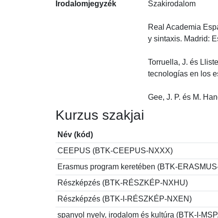
Irodalomjegyzék
Szakirodalom

Real Academia Españ
y sintaxis. Madrid: Es
Torruella, J. és Llis
tecnologías en los es
Gee, J. P. és M. Ha
Kurzus szakjai
Név (kód)
CEEPUS (BTK-CEEPUS-NXXX)
Erasmus program keretében (BTK-ERASMU
Részképzés (BTK-RÉSZKÉP-NXHU)
Részképzés (BTK-I-RÉSZKÉP-NXEN)
spanyol nyelv, irodalom és kultúra (BTK-I-