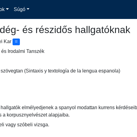
ok
Súgó
dég- és részidős hallgatóknak
yi Kar
 és Irodalmi Tanszék
szövegtan (Sintaxis y textología de la lengua espanola)
 hallgatók elmélyedjenek a spanyol modattan kurrens kérdéseibe
 a korpusznyelvészet alapjaiba.
li vagy szóbeli vizsga.