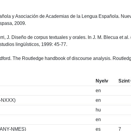
ola y Asociación de Academias de la Lengua Española. Nueva 
pasa, 2009.

terri, J. Diseño de corpus textuales y orales. In J. M. Blecua et al.
tudios lingüísticos, 1999: 45-77.

ndford. The Routledge handbook of discourse analysis. Routled
Nyelv
Szint
en
S-NXXX)
en
hu
en
MSPANY-NMES)
es
7