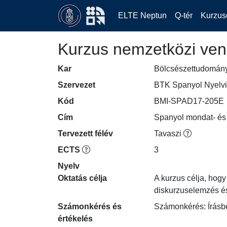
ELTE Neptun
Q-tér
Kurzus
Kurzus nemzetközi ven
Kar
Bölcsészettudomán
Szervezet
BTK Spanyol Nyelvi
Kód
BMI-SPAD17-205E
Cím
Spanyol mondat- és 
Tervezett félév
Tavaszi
ECTS
3
Nyelv
Oktatás célja
A kurzus célja, hogy
diskurzuselemzés és
Számonkérés és
Számonkérés: Írásbe
értékelés