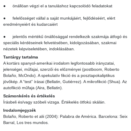
●      önállóan végzi el a tanuláshoz kapcsolódó feladatokat

●      felelősséget vállal a saját munkájáért, fejlődéséért, elért 
eredményeiért és kudarcaiért

●      jelentős mértékű önállósággal rendelkezik szakmája átfogó és 
speciális kérdéseinek felvetésében, kidolgozásában, szakmai 
nézetek képviseletében, indoklásában.
Tantárgy tartalma
A kortárs spanyol-amerikai irodalom legfontosabb irányzatai, 
jelenségei, műfajai, szerzői és előzményei (postboom, Roberto 
Bolaño, McOndo). A spekulatív fikció és a posztapokaliptikus 
jövőkép. A “test” írásai (Bellatin, Gutiérrez). A mikrofikció (Shua). Az 
autofikció műfaja (Aira, Bellatin).
Számonkérés és értékelés
Írásbeli és/vagy szóbeli vizsga. Értékelés ötfokú skálán.
Irodalomjegyzék
Bolaño, Roberto et alii (2004): Palabra de América. Barcelona: Seix 
Barral, Los tres mundos.
