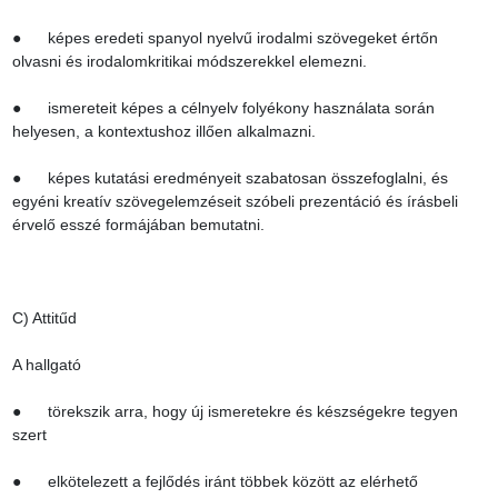
●      képes eredeti spanyol nyelvű irodalmi szövegeket értőn 
olvasni és irodalomkritikai módszerekkel elemezni.

●      ismereteit képes a célnyelv folyékony használata során 
helyesen, a kontextushoz illően alkalmazni.

●      képes kutatási eredményeit szabatosan összefoglalni, és 
egyéni kreatív szövegelemzéseit szóbeli prezentáció és írásbeli 
érvelő esszé formájában bemutatni.

C) Attitűd

A hallgató

●      törekszik arra, hogy új ismeretekre és készségekre tegyen 
szert

●      elkötelezett a fejlődés iránt többek között az elérhető 