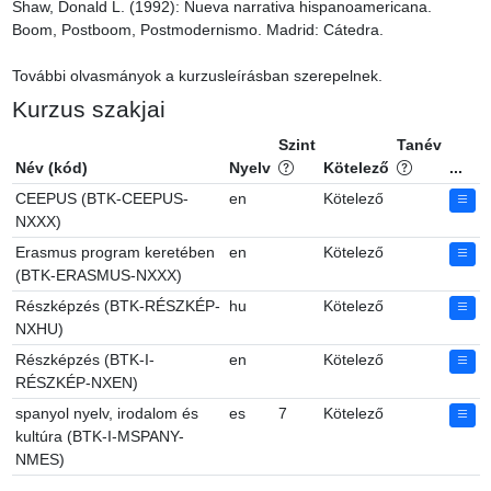
Shaw, Donald L. (1992): Nueva narrativa hispanoamericana. 
Boom, Postboom, Postmodernismo. Madrid: Cátedra.

További olvasmányok a kurzusleírásban szerepelnek.
Kurzus szakjai
Szint
Tanév
Név (kód)
Nyelv
Kötelező
...
CEEPUS (BTK-CEEPUS-
en
Kötelező
NXXX)
Erasmus program keretében
en
Kötelező
(BTK-ERASMUS-NXXX)
Részképzés (BTK-RÉSZKÉP-
hu
Kötelező
NXHU)
Részképzés (BTK-I-
en
Kötelező
RÉSZKÉP-NXEN)
spanyol nyelv, irodalom és
es
7
Kötelező
kultúra (BTK-I-MSPANY-
NMES)