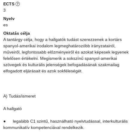
ECTS
3
Nyelv
es
Oktatás célja
A tantárgy célja, hogy a hallgatók tudást szerezzenek a kortárs 
spanyol-amerikai irodalom legmeghatározóbb irányzatairól, 
műveiről, legfontosabb előzményeiről és azokat képesek legyenek 
felelősen értékelni. Megismerik a sokszínű spanyol-amerikai 
szövegek és kulturális jelenségek befogadásának szakmailag 
elfogadott eljárásait és azok sokféleségét.

A) Tudás/ismeret

A hallgató

●      legalább C1 szintű, használható nyelvtudással, interkulturális 
kommunikatív kompetenciával rendelkezik.
