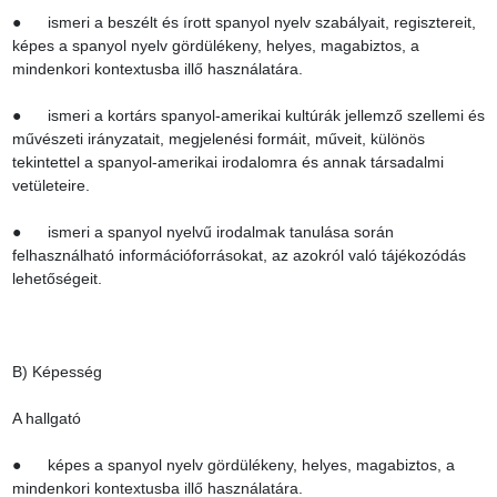
●      ismeri a beszélt és írott spanyol nyelv szabályait, regisztereit, 
képes a spanyol nyelv gördülékeny, helyes, magabiztos, a 
mindenkori kontextusba illő használatára.

●      ismeri a kortárs spanyol-amerikai kultúrák jellemző szellemi és 
művészeti irányzatait, megjelenési formáit, műveit, különös 
tekintettel a spanyol-amerikai irodalomra és annak társadalmi 
vetületeire.

●      ismeri a spanyol nyelvű irodalmak tanulása során 
felhasználható információforrásokat, az azokról való tájékozódás 
lehetőségeit.

B) Képesség

A hallgató

●      képes a spanyol nyelv gördülékeny, helyes, magabiztos, a 
mindenkori kontextusba illő használatára.
