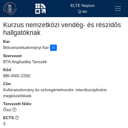
ELTE Neptun
Q-tér
Kurzus nemzetközi vendég- és részidős
hallgatóknak
Kar
Bölcsészettudományi Kar
Szervezet
BTK Anglisztika Tanszék
Kód
BBI-ANG-225E
Cím
Kultúratudomány és szövegértelmezés: interdiszciplináris
megközelítések
Tervezett félév
Őszi
ECTS
3