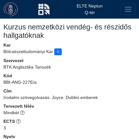
ELTE Neptun
Q-tér
Kurzus nemzetközi vendég- és részidős
hallgatóknak
Kar
Bölcsészettudományi Kar
Szervezet
BTK Anglisztika Tanszék
Kód
BBI-ANG-227E/a
Cím
Irodalmi szövegolvasás: Joyce: Dublini emberek
Tervezett félév
Mindkét
ECTS
3
Nyelv