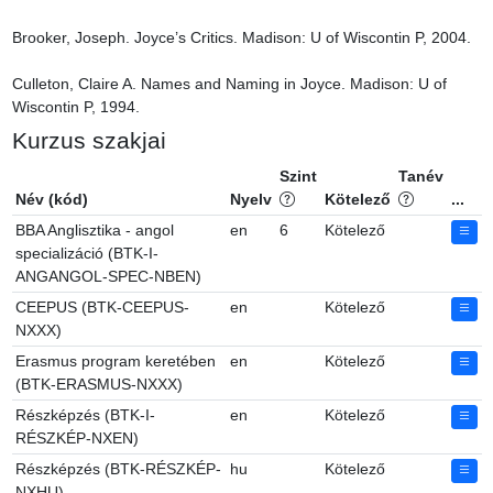
Brooker, Joseph. Joyce’s Critics. Madison: U of Wiscontin P, 2004.

Culleton, Claire A. Names and Naming in Joyce. Madison: U of 
Wiscontin P, 1994.
Kurzus szakjai
Szint
Tanév
Név (kód)
Nyelv
Kötelező
...
BBA Anglisztika - angol
en
6
Kötelező
specializáció (BTK-I-
ANGANGOL-SPEC-NBEN)
CEEPUS (BTK-CEEPUS-
en
Kötelező
NXXX)
Erasmus program keretében
en
Kötelező
(BTK-ERASMUS-NXXX)
Részképzés (BTK-I-
en
Kötelező
RÉSZKÉP-NXEN)
Részképzés (BTK-RÉSZKÉP-
hu
Kötelező
NXHU)