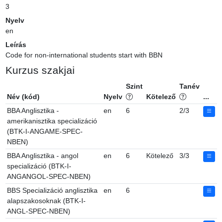
3
Nyelv
en
Leírás
Code for non-international students start with BBN
Kurzus szakjai
Szint
Tanév
Név (kód)
Nyelv
Kötelező
...
BBA Anglisztika -
en
6
2/3
amerikanisztika specializáció
(BTK-I-ANGAME-SPEC-
NBEN)
BBA Anglisztika - angol
en
6
Kötelező
3/3
specializáció (BTK-I-
ANGANGOL-SPEC-NBEN)
BBS Specializáció anglisztika
en
6
alapszakosoknak (BTK-I-
ANGL-SPEC-NBEN)