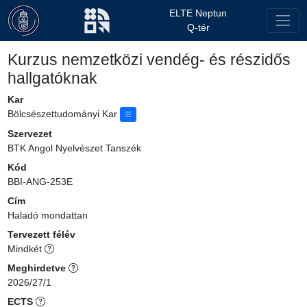
ELTE Neptun
Q-tér
Kurzus nemzetközi vendég- és részidős
hallgatóknak
Kar
Bölcsészettudományi Kar
Szervezet
BTK Angol Nyelvészet Tanszék
Kód
BBI-ANG-253E
Cím
Haladó mondattan
Tervezett félév
Mindkét
Meghirdetve
2026/27/1
ECTS