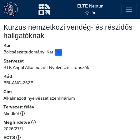
ELTE Neptun
Q-tér
Kurzus nemzetközi vendég- és részidős
hallgatóknak
Kar
Bölcsészettudományi Kar
Szervezet
BTK Angol Alkalmazott Nyelvészeti Tanszék
Kód
BBI-ANG-262E
Cím
Alkalmazott nyelvészet szeminárium
Tervezett félév
Mindkét
Meghirdetve
2026/27/1
ECTS