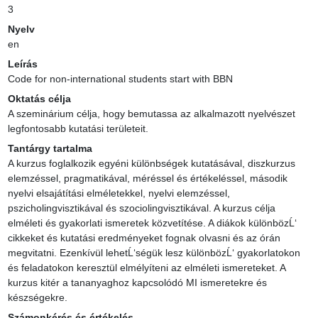
3
Nyelv
en
Leírás
Code for non-international students start with BBN
Oktatás célja
A szeminárium célja, hogy bemutassa az alkalmazott nyelvészet 
legfontosabb kutatási területeit.
Tantárgy tartalma
A kurzus foglalkozik egyéni különbségek kutatásával, diszkurzus 
elemzéssel, pragmatikával, méréssel és értékeléssel, második 
nyelvi elsajátítási elméletekkel, nyelvi elemzéssel, 
pszicholingvisztikával és szociolingvisztikával. A kurzus célja 
elméleti és gyakorlati ismeretek közvetítése. A diákok különbözĹ‘ 
cikkeket és kutatási eredményeket fognak olvasni és az órán 
megvitatni. Ezenkívül lehetĹ‘ségük lesz különbözĹ‘ gyakorlatokon 
és feladatokon keresztül elmélyíteni az elméleti ismereteket. A 
kurzus kitér a tananyaghoz kapcsolódó MI ismeretekre és 
készségekre.
Számonkérés és értékelés