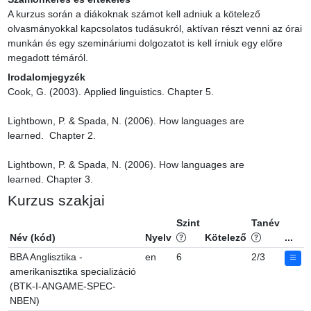
A kurzus során a diákoknak számot kell adniuk a kötelező 
olvasmányokkal kapcsolatos tudásukról, aktívan részt venni az órai 
munkán és egy szemináriumi dolgozatot is kell írniuk egy előre 
megadott témáról.
Irodalomjegyzék
Cook, G. (2003). Applied linguistics. Chapter 5.

Lightbown, P. & Spada, N. (2006). How languages are 
learned.  Chapter 2.

Lightbown, P. & Spada, N. (2006). How languages are 
learned. Chapter 3.
Kurzus szakjai
Szint
Tanév
Név (kód)
Nyelv
Kötelező
...
BBA Anglisztika -
en
6
2/3
amerikanisztika specializáció
(BTK-I-ANGAME-SPEC-
NBEN)