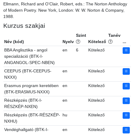
Ellmann, Richard and O’Clair, Robert, eds.: The Norton Anthology 
of Modern Poetry. New York, London: W. W. Norton & Company, 
1988.
Kurzus szakjai
Szint
Tanév
Név (kód)
Nyelv
Kötelező
...
BBA Anglisztika - angol
en
6
Kötelező
specializáció (BTK-I-
ANGANGOL-SPEC-NBEN)
CEEPUS (BTK-CEEPUS-
en
Kötelező
NXXX)
Erasmus program keretében
en
Kötelező
(BTK-ERASMUS-NXXX)
Részképzés (BTK-I-
en
Kötelező
RÉSZKÉP-NXEN)
Részképzés (BTK-RÉSZKÉP-
hu
Kötelező
NXHU)
Vendéghallgató (BTK-I-
en
Kötelező