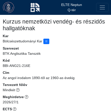
ELTE Neptun
Q-tér
Kurzus nemzetközi vendég- és részidős
hallgatóknak
Kar
Bölcsészettudományi Kar
Szervezet
BTK Anglisztika Tanszék
Kód
BBI-ANG21-216E
Cím
Az angol irodalom 1890-től az 1960-as évekig
Tervezett félév
Mindkét
Meghirdetve
2026/27/1
ECTS