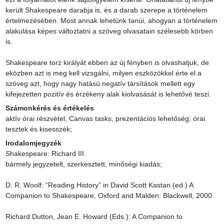
került Shakespeare darabja is, és a darab szerepe a történelem 
értelmezésében. Most annak lehetünk tanúi, ahogyan a történelem 
alakulása képes változtatni a szöveg olvasatain szélesebb körben 
is.

Shakespeare torz királyát ebben az új fényben is olvashatjuk, de 
eközben azt is meg kell vizsgálni, milyen eszközökkel érte el a 
szöveg azt, hogy nagy hatású negatív társítások mellett egy 
kifejezetten pozitív és érzékeny alak kiolvasását is lehetővé teszi.
Számonkérés és értékelés
aktív órai részvétel, Canvas tasks, prezentációs lehetőség; órai 
tesztek és kisesszék;
Irodalomjegyzék
Shakespeare: Richard III.

bármely jegyzetelt, szerkesztett, minőségi kiadás;

D. R. Woolf: “Reading History” in David Scott Kastan (ed.) A 
Companion to Shakespeare, Oxford and Malden: Blackwell, 2000.

Richard Dutton, Jean E. Howard (Eds.): A Companion to 