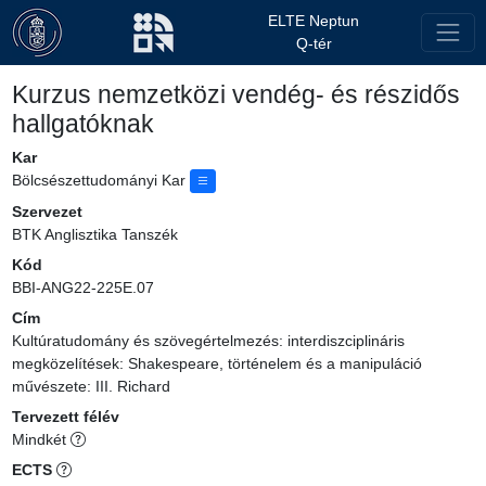
ELTE Neptun
Q-tér
Kurzus nemzetközi vendég- és részidős
hallgatóknak
Kar
Bölcsészettudományi Kar
Szervezet
BTK Anglisztika Tanszék
Kód
BBI-ANG22-225E.07
Cím
Kultúratudomány és szövegértelmezés: interdiszciplináris
megközelítések: Shakespeare, történelem és a manipuláció
művészete: III. Richard
Tervezett félév
Mindkét
ECTS