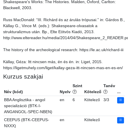
Shakespeare's Works: The Histories. Malden, Oxford, Carlton: 
Blackwell, 2003.

Russ MacDonald: “III. Richárd és az árulás trópusai.” in: Gárdos B., 
Kállay G., Vince M. (eds.): Shakespeare-olvasatok a 
strukturalizmus után. Bp., Elte Eötvös Kiadó, 2013. 
http://www.eltereader.hu/media/2014/04/Shakespeare_2_READER.pdf
The history of the archeological research: https://le.ac.uk/richard-iii

Kállay, Géza: Itt nincsen más, én és én. in: Liget, 2015. 
https://ligetmuhely.com/liget/kallay-geza-itt-nincsen-mas-en-es-en/
Kurzus szakjai
Szint
Tanév
Név (kód)
Nyelv
Kötelező
...
BBA Anglisztika - angol
en
6
Kötelező
3/3
specializáció (BTK-I-
ANGANGOL-SPEC-NBEN)
CEEPUS (BTK-CEEPUS-
en
Kötelező
NXXX)