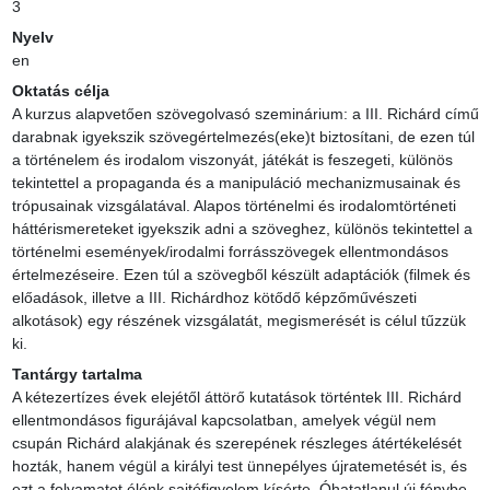
3
Nyelv
en
Oktatás célja
A kurzus alapvetően szövegolvasó szeminárium: a III. Richárd című 
darabnak igyekszik szövegértelmezés(eke)t biztosítani, de ezen túl 
a történelem és irodalom viszonyát, játékát is feszegeti, különös 
tekintettel a propaganda és a manipuláció mechanizmusainak és 
trópusainak vizsgálatával. Alapos történelmi és irodalomtörténeti 
háttérismereteket igyekszik adni a szöveghez, különös tekintettel a 
történelmi események/irodalmi forrásszövegek ellentmondásos 
értelmezéseire. Ezen túl a szövegből készült adaptációk (filmek és 
előadások, illetve a III. Richárdhoz kötődő képzőművészeti 
alkotások) egy részének vizsgálatát, megismerését is célul tűzzük 
ki.
Tantárgy tartalma
A kétezertízes évek elejétől áttörő kutatások történtek III. Richárd 
ellentmondásos figurájával kapcsolatban, amelyek végül nem 
csupán Richárd alakjának és szerepének részleges átértékelését 
hozták, hanem végül a királyi test ünnepélyes újratemetését is, és 
ezt a folyamatot élénk sajtófigyelem kísérte. Óhatatlanul új fénybe 