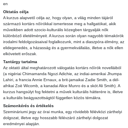
en
Oktatás célja
A kurzus alapvető célja az, hogy olyan, a világ minden tájáról 
származó kortárs nőírókkal ismertesse meg a hallgatókat, akik 
műveikben adott szocio-kulturális közegben tárgyalják nők 
különböző életélményeit. A kurzus során olyan nagyobb témakörök 
irodalmi feldolgozásaival foglalkozunk, mint a diaszpóra-élmény, az 
elidegenedés, a házasság és a gyermekvállalás, illetve a nők ellen 
elkövetett erőszak.
Tantárgy tartalma
Az oktató által meghatározott válogatás kortárs nőírók novelláiból 
(a nigériai Chimamanda Ngozi Adichie, az indiai-amerikai Jhumpa 
Lahiri, a francia Annie Ernaux, a brit-jamaikai Zadie Smith, a dél-
afrikai Zoë Wicomb, a kanadai Alice Munro és a skót Ali Smith). A 
kurzus hangsúlyt fog fektetni a művek kulturális hátterére is, illetve 
a kulturális beágyazottságtól független közös témákra.
Számonkérés és értékelés
Szemináriumi jegy az órai munka, egy rövidebb félévközi zárthelyi 
dolgozat, illetve egy hosszabb félévzáró zárthelyi dolgozat 
eredményei alapján.