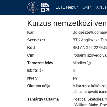
ELTE Neptun
Q-tér
Kurzus
Kurzus nemzetközi ven
Kar
Bölcsészettudomán
Szervezet
BTK Anglisztika Ta
Kód
BBI-ANG22-227E.G
Cím
Irodalmi szövegolv
Tervezett félév
Mindkét
ECTS
3
Nyelv
en
Oktatás célja
A kurzus a költésze
cél az alapvető ism
Tantárgy tartalma
Poetical Sketches, “
 “William Blake, Poe