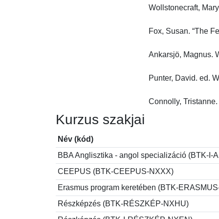
Wollstonecraft, Mary.
Fox, Susan. “The Fem
Ankarsjö, Magnus. W
Punter, David. ed. W
Connolly, Tristanne
Kurzus szakjai
Név (kód)
BBA Anglisztika - angol specializáció (BT
CEEPUS (BTK-CEEPUS-NXXX)
Erasmus program keretében (BTK-ERASMU
Részképzés (BTK-RÉSZKÉP-NXHU)