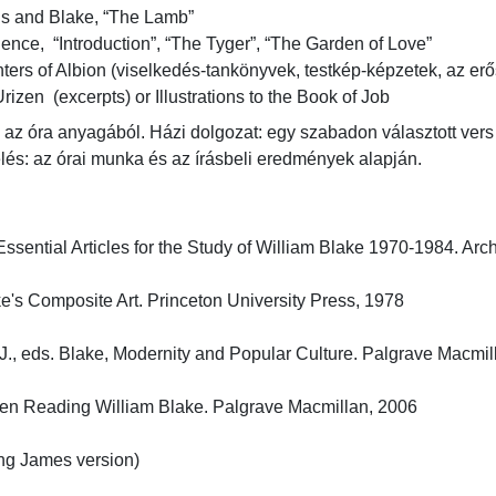
s and Blake, “The Lamb”

nce,  “Introduction”, “The Tyger”, “The Garden of Love”

ters of Albion (viselkedés-tankönyvek, testkép-képzetek, az erősz
Urizen  (excerpts) or Illustrations to the Book of Job
 az óra anyagából. Házi dolgozat: egy szabadon választott vers 
lés: az órai munka és az írásbeli eredmények alapján.
Essential Articles for the Study of William Blake 1970-1984. Arch
ke's Composite Art. Princeton University Press, 1978

 J., eds. Blake, Modernity and Popular Culture. Palgrave Macmilla
n Reading William Blake. Palgrave Macmillan, 2006

g James version)
