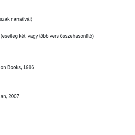
ak narratívái)

(esetleg két, vagy több vers összehasonlító) 
on Books, 1986

n, 2007
