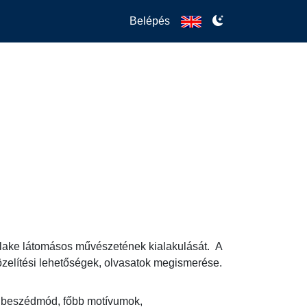
Belépés
lake látomásos művészetének kialakulását.  A 
özelítési lehetőségek, olvasatok megismerése.
, beszédmód, főbb motívumok,
