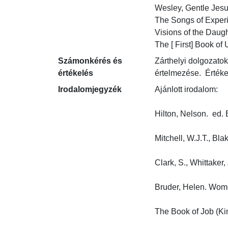
Wesley, Gentle Jesu
The Songs of Experie
Visions of the Daugh
The [ First] Book of 
Számonkérés és
Zárthelyi dolgozatok
értékelés
értelmezése.  Értéke
Irodalomjegyzék
Ajánlott irodalom:

Hilton, Nelson.  ed. 
Mitchell, W.J.T., Bla
Clark, S., Whittaker,
Bruder, Helen. Wome
The Book of Job (Kin