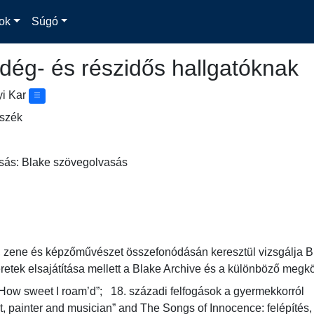
ok
Súgó
dég- és részidős hallgatóknak
yi Kar
nszék
asás: Blake szövegolvasás
t, zene és képzőművészet összefonódásán keresztül vizsgálja B
eretek elsajátítása mellett a Blake Archive és a különböző megk
How sweet I roam’d”;   18. századi felfogások a gyermekkorról

t, painter and musician” and The Songs of Innocence: felépítés