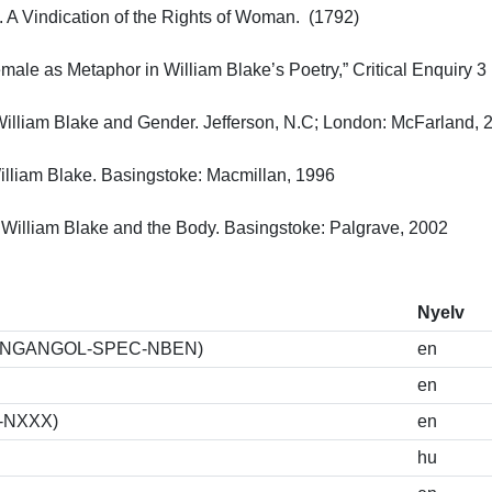
 A Vindication of the Rights of Woman.  (1792)

ale as Metaphor in William Blake’s Poetry,” Critical Enquiry 3 (
illiam Blake and Gender. Jefferson, N.C; London: McFarland, 200
illiam Blake. Basingstoke: Macmillan, 1996

. William Blake and the Body. Basingstoke: Palgrave, 2002
Nyelv
K-I-ANGANGOL-SPEC-NBEN)
en
en
S-NXXX)
en
hu