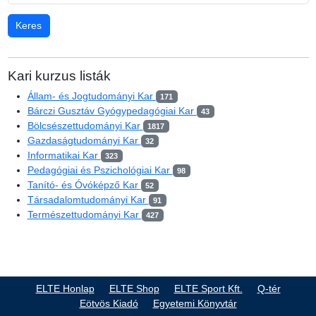
Kari kurzus listák
Állam- és Jogtudományi Kar
171
Bárczi Gusztáv Gyógypedagógiai Kar
43
Bölcsészettudományi Kar
1817
Gazdaságtudományi Kar
32
Informatikai Kar
323
Pedagógiai és Pszichológiai Kar
98
Tanító- és Óvóképző Kar
52
Társadalomtudományi Kar
91
Természettudományi Kar
427
ELTE Honlap
ELTE Shop
ELTE Sport Kft.
Q-tér
Eötvös Kiadó
Egyetemi Könyvtár