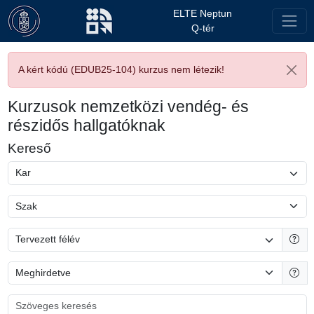
ELTE Neptun
Q-tér
A kért kódú (EDUB25-104) kurzus nem létezik!
Kurzusok nemzetközi vendég- és
részidős hallgatóknak
Kereső