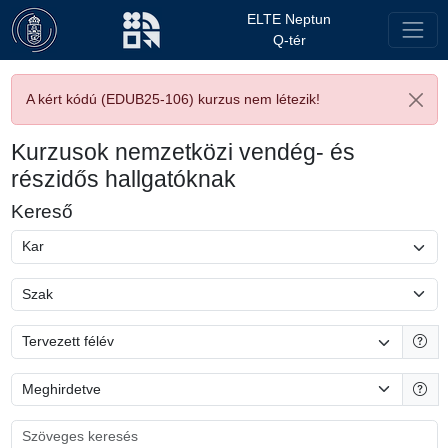
ELTE Neptun
Q-tér
A kért kódú (EDUB25-106) kurzus nem létezik!
Kurzusok nemzetközi vendég- és
részidős hallgatóknak
Kereső