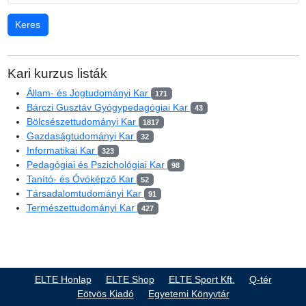
Kari kurzus listák
Állam- és Jogtudományi Kar
171
Bárczi Gusztáv Gyógypedagógiai Kar
43
Bölcsészettudományi Kar
1817
Gazdaságtudományi Kar
32
Informatikai Kar
323
Pedagógiai és Pszichológiai Kar
98
Tanító- és Óvóképző Kar
52
Társadalomtudományi Kar
91
Természettudományi Kar
427
ELTE Honlap
ELTE Shop
ELTE Sport Kft.
Q-tér
Eötvös Kiadó
Egyetemi Könyvtár