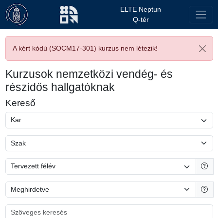
ELTE Neptun
Q-tér
A kért kódú (SOCM17-301) kurzus nem létezik!
Kurzusok nemzetközi vendég- és
részidős hallgatóknak
Kereső