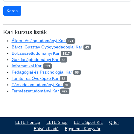
Kari kurzus listák
Állam- és Jogtudományi Kar
171
Bárczi Gusztáv Gyógypedagógiai Kar
43
Bölcsészettudományi Kar
1817
Gazdaságtudományi Kar
32
Informatikai Kar
323
Pedagógiai és Pszichológiai Kar
98
Tanító- és Óvóképző Kar
52
Társadalomtudományi Kar
91
Természettudományi Kar
427
ELTE Honlap
ELTE Shop
ELTE Sport Kft.
Q-tér
Eötvös Kiadó
Egyetemi Könyvtár