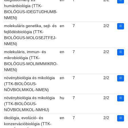
humánbiológia (TTK-
BIOLÓGUS-IDEGTUDHUMB-
NMEN)
molekuláris genetika, sejt- és
en
7
2/2
fejlődésbiológia (TTK-
BIOLÓGUS-MOLGSEJTFEJ-
NMEN)
molekuláris, immun- és
en
7
2/2
mikrobiológia (TTK-
BIOLÓGUS-MOLIMMMIKRO-
NMEN)
növénybiológia és mikológia
en
7
2/2
(TTK-BIOLÓGUS-
NÖVBIOLMIKOL-NMEN)
növénybiológia és mikológia
hu
7
2/2
(TTK-BIOLÓGUS-
NÖVBIOLMIKOL-NMHU)
ökológia, evolúció- és
en
7
2/2
konzervációbiológia (TTK-