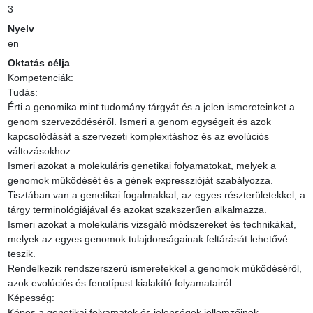
3
Nyelv
en
Oktatás célja
Kompetenciák:

Tudás:

Érti a genomika mint tudomány tárgyát és a jelen ismereteinket a 
genom szerveződéséről. Ismeri a genom egységeit és azok 
kapcsolódását a szervezeti komplexitáshoz és az evolúciós 
változásokhoz.

Ismeri azokat a molekuláris genetikai folyamatokat, melyek a 
genomok működését és a gének expresszióját szabályozza.

Tisztában van a genetikai fogalmakkal, az egyes részterületekkel, a 
tárgy terminológiájával és azokat szakszerűen alkalmazza.

Ismeri azokat a molekuláris vizsgáló módszereket és technikákat, 
melyek az egyes genomok tulajdonságainak feltárását lehetővé 
teszik.

Rendelkezik rendszerszerű ismeretekkel a genomok működéséről, 
azok evolúciós és fenotípust kialakító folyamatairól.

Képesség:

Képes a genetikai folyamatok és jelenségek jellemzőinek 