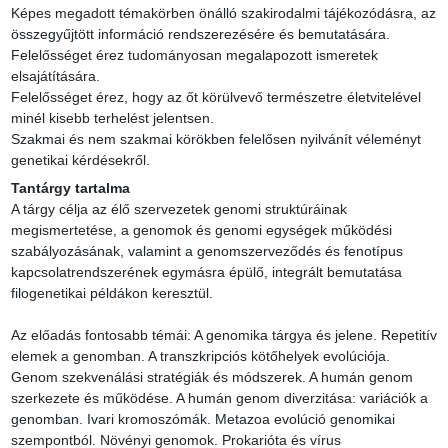
Képes megadott témakörben önálló szakirodalmi tájékozódásra, az 
összegyűjtött információ rendszerezésére és bemutatására.

Felelősséget érez tudományosan megalapozott ismeretek 
elsajátítására.

Felelősséget érez, hogy az őt körülvevő természetre életvitelével 
minél kisebb terhelést jelentsen.

Szakmai és nem szakmai körökben felelősen nyilvánít véleményt 
genetikai kérdésekről.
Tantárgy tartalma
A tárgy célja az élő szervezetek genomi struktúráinak 
megismertetése, a genomok és genomi egységek működési 
szabályozásának, valamint a genomszerveződés és fenotípus 
kapcsolatrendszerének egymásra épülő, integrált bemutatása 
filogenetikai példákon keresztül.

Az előadás fontosabb témái: A genomika tárgya és jelene. Repetitív 
elemek a genomban. A transzkripciós kötőhelyek evolúciója. 
Genom szekvenálási stratégiák és módszerek. A humán genom 
szerkezete és működése. A humán genom diverzitása: variációk a 
genomban. Ivari kromoszómák. Metazoa evolúció genomikai 
szempontból. Növényi genomok. Prokarióta és vírus 