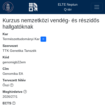
ELTE Neptun
Q-tér
Kurzus nemzetközi vendég- és részidős
hallgatóknak
Kar
Természettudományi Kar
Szervezet
TTK Genetika Tanszék
Kód
genomigb22em
Cím
Genomika EA
Tervezett félév
Őszi
Meghirdetve
2026/27/1
ECTS