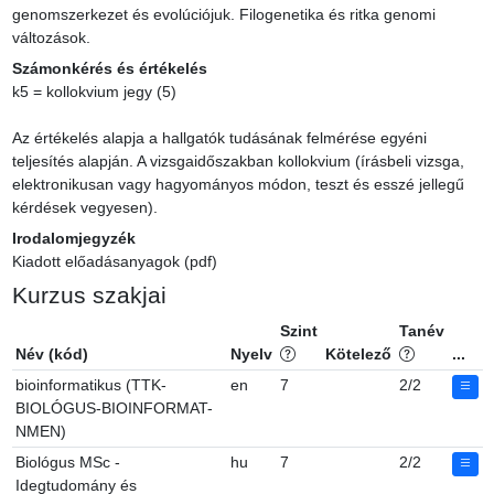
genomszerkezet és evolúciójuk. Filogenetika és ritka genomi 
változások.
Számonkérés és értékelés
k5 = kollokvium jegy (5)

Az értékelés alapja a hallgatók tudásának felmérése egyéni 
teljesítés alapján. A vizsgaidőszakban kollokvium (írásbeli vizsga, 
elektronikusan vagy hagyományos módon, teszt és esszé jellegű 
kérdések vegyesen).
Irodalomjegyzék
Kiadott előadásanyagok (pdf)
Kurzus szakjai
Szint
Tanév
Név (kód)
Nyelv
Kötelező
...
bioinformatikus (TTK-
en
7
2/2
BIOLÓGUS-BIOINFORMAT-
NMEN)
Biológus MSc -
hu
7
2/2
Idegtudomány és