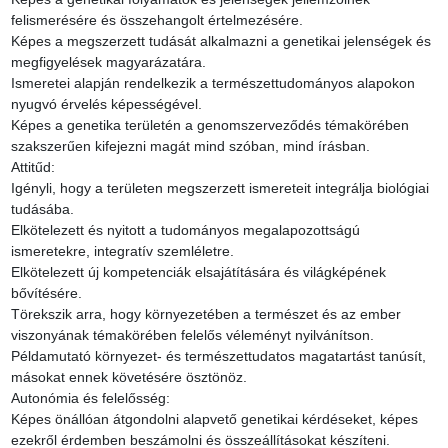
felismerésére és összehangolt értelmezésére.

Képes a megszerzett tudását alkalmazni a genetikai jelenségek és 
megfigyelések magyarázatára.

Ismeretei alapján rendelkezik a természettudományos alapokon 
nyugvó érvelés képességével.

Képes a genetika területén a genomszerveződés témakörében 
szakszerűen kifejezni magát mind szóban, mind írásban.

Attitűd:

Igényli, hogy a területen megszerzett ismereteit integrálja biológiai 
tudásába.

Elkötelezett és nyitott a tudományos megalapozottságú 
ismeretekre, integratív szemléletre.

Elkötelezett új kompetenciák elsajátítására és világképének 
bővítésére.

Törekszik arra, hogy környezetében a természet és az ember 
viszonyának témakörében felelős véleményt nyilvánítson.

Példamutató környezet- és természettudatos magatartást tanúsít, 
másokat ennek követésére ösztönöz.

Autonómia és felelősség:

Képes önállóan átgondolni alapvető genetikai kérdéseket, képes 
ezekről érdemben beszámolni és összeállításokat készíteni.
