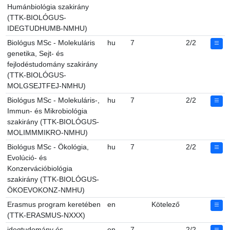
Humánbiológia szakirány
(TTK-BIOLÓGUS-
IDEGTUDHUMB-NMHU)
Biológus MSc - Molekuláris
hu
7
2/2
genetika, Sejt- és
fejlodéstudomány szakirány
(TTK-BIOLÓGUS-
MOLGSEJTFEJ-NMHU)
Biológus MSc - Molekuláris-,
hu
7
2/2
Immun- és Mikrobiológia
szakirány (TTK-BIOLÓGUS-
MOLIMMMIKRO-NMHU)
Biológus MSc - Ökológia,
hu
7
2/2
Evolúció- és
Konzervációbiológia
szakirány (TTK-BIOLÓGUS-
ÖKOEVOKONZ-NMHU)
Erasmus program keretében
en
Kötelező
(TTK-ERASMUS-NXXX)
idegtudomány és
en
7
2/2