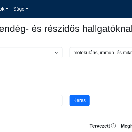
ok
Súgó
endég- és részidős hallgatókna
Tervezett
Megh