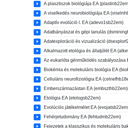
A plasztiszok biológiája EA (plastinb22em
A viselkedés neurobiológiája EA (viseln
Adaptív evolúció I. EA (adevo1sb22em)
Adatbányászat és gépi tanulás (dsmining
Adatexploráció és vizualizáció (dsexplor
Alkalmazott etológia és állatjólét EA (al
Az eukarióta génműködés szabályozása
Biokémia és molekuláris biológia EA (bi
Celluláris neurofiziológia EA (celnefhb1
Emberszármazástan EA (embszthb22em)
Etológia EA (etologsb22em)
Evolúciós játékelmélet EA (evojatsb22em
Fehérjetudomány EA (fehtudmb22em)
Fejezetek a klasszikus és molekuláris b