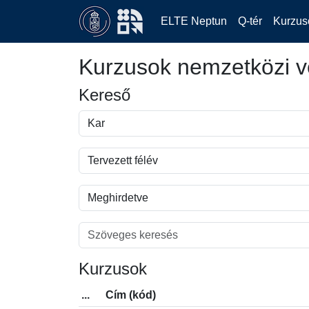
ELTE Neptun
Q-tér
Kurzus
Kurzusok nemzetközi v
Kereső
Kurzusok
...
Cím (kód)