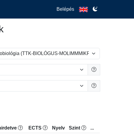
Belépés
k
irdetve
ECTS
Nyelv
Szint
...