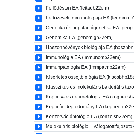
Fejlődéstan EA (fejtagb22em)
Fertőzések immunológiája EA (ferimmm
Genetika és populációgenetika EA (gen
Genomika EA (genomigb22em)
Haszonnövények biológiája EA (hasznb
Immunológia EA (immunomb22em)
Immunpatológia EA (immpatmb22em)
Kísérletes őssejtbiológia EA (kisosbhb18
Klasszikus és molekuláris bakteriális t
Kognitív- és neuroetológia EA (kogneus
Kognitív idegtudomány EA (kogneuhb22
Konzervációbiológia EA (konzbisb22em)
Molekuláris biológia – válogatott fejeze