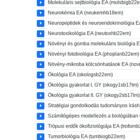
Molekuláris sejtbiológia EA (molsbigb22
Neurokémia EA (neukemhb18em)
Neuropeptidek és neuroendokrinológia 
Neurotoxikológia EA (neutoxhb22em)
Növényi és gomba molekuláris biológia 
Növényi fotobiológia EA (phoplanb22em)
Növény-mikroba kölcsönhatások EA (no
Ökológia EA (okologsb22em)
Ökológia gyakorlat I. GY (okogy1sb17tm)
Ökológia gyakorlat II. GY (okogy2sb17lm)
Stratégiai gondolkodás tudományos írás
Számítógépes modellezés a biológiába
Trópusi erdők ökofiziológiája EA (troforn
Tumorbiológia EA (tumbiogb22em)