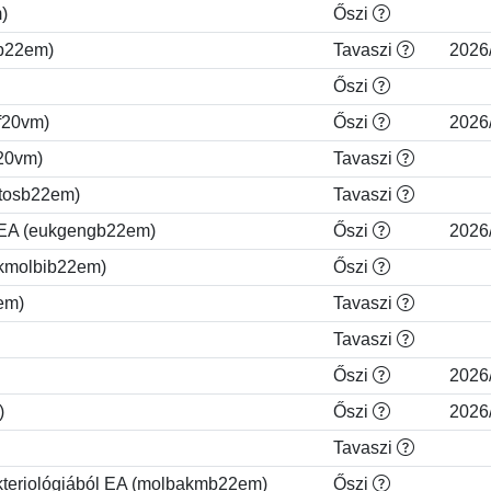
)
Őszi
hb22em)
Tavaszi
2026
Őszi
f20vm)
Őszi
2026
f20vm)
Tavaszi
ketosb22em)
Tavaszi
 EA (eukgengb22em)
Őszi
2026
okmolbib22em)
Őszi
8em)
Tavaszi
Tavaszi
Őszi
2026
)
Őszi
2026
Tavaszi
akteriológiából EA (molbakmb22em)
Őszi