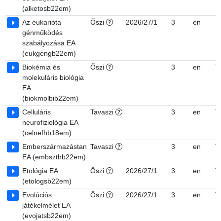
(alketosb22em)
Az eukarióta
Őszi
2026/27/1
3
en
7
génműködés
szabályozása EA
(eukgengb22em)
Biokémia és
Őszi
3
en
7
molekuláris biológia
EA
(biokmolbib22em)
Celluláris
Tavaszi
3
en
7
neurofiziológia EA
(celnefhb18em)
Emberszármazástan
Tavaszi
3
en
7
EA (embszthb22em)
Etológia EA
Őszi
2026/27/1
3
en
7
(etologsb22em)
Evolúciós
Őszi
2026/27/1
3
en
7
játékelmélet EA
(evojatsb22em)