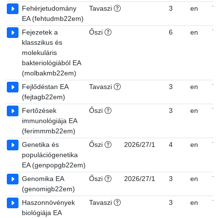
Fehérjetudomány
Tavaszi
3
en
7
EA (fehtudmb22em)
Fejezetek a
Őszi
6
en
7
klasszikus és
molekuláris
bakteriológiából EA
(molbakmb22em)
Fejlődéstan EA
Tavaszi
3
en
7
(fejtagb22em)
Fertőzések
Őszi
3
en
7
immunológiája EA
(ferimmmb22em)
Genetika és
Őszi
2026/27/1
4
en
7
populációgenetika
EA (genpopgb22em)
Genomika EA
Őszi
2026/27/1
3
en
7
(genomigb22em)
Haszonnövények
Tavaszi
3
en
7
biológiája EA