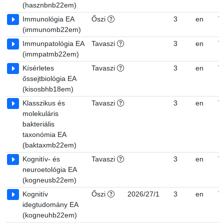
(hasznbnb22em)
Immunológia EA
Őszi
3
en
7
(immunomb22em)
Immunpatológia EA
Tavaszi
3
en
7
(immpatmb22em)
Kísérletes
Tavaszi
3
en
7
őssejtbiológia EA
(kisosbhb18em)
Klasszikus és
Tavaszi
3
en
7
molekuláris
bakteriális
taxonómia EA
(baktaxmb22em)
Kognitív- és
Tavaszi
3
en
7
neuroetológia EA
(kogneusb22em)
Kognitív
Őszi
2026/27/1
3
en
7
idegtudomány EA
(kogneuhb22em)