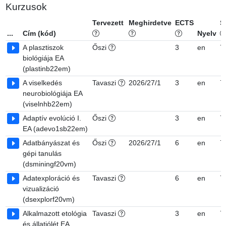
Kurzusok
Tervezett
Meghirdetve
ECTS
S
...
Cím (kód)
Nyelv
A plasztiszok
Őszi
3
en
7
biológiája EA
(plastinb22em)
A viselkedés
Tavaszi
2026/27/1
3
en
7
neurobiológiája EA
(viselnhb22em)
Adaptív evolúció I.
Őszi
3
en
7
EA (adevo1sb22em)
Adatbányászat és
Őszi
2026/27/1
6
en
7
gépi tanulás
(dsminingf20vm)
Adatexploráció és
Tavaszi
6
en
7
vizualizáció
(dsexplorf20vm)
Alkalmazott etológia
Tavaszi
3
en
7
és állatjólét EA