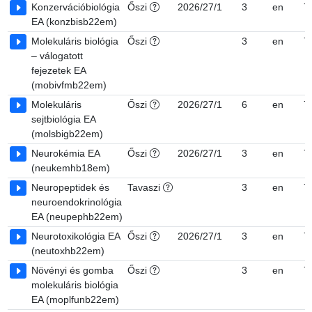
Konzervációbiológia
Őszi
2026/27/1
3
en
7
EA (konzbisb22em)
Molekuláris biológia
Őszi
3
en
7
– válogatott
fejezetek EA
(mobivfmb22em)
Molekuláris
Őszi
2026/27/1
6
en
7
sejtbiológia EA
(molsbigb22em)
Neurokémia EA
Őszi
2026/27/1
3
en
7
(neukemhb18em)
Neuropeptidek és
Tavaszi
3
en
7
neuroendokrinológia
EA (neupephb22em)
Neurotoxikológia EA
Őszi
2026/27/1
3
en
7
(neutoxhb22em)
Növényi és gomba
Őszi
3
en
7
molekuláris biológia
EA (moplfunb22em)