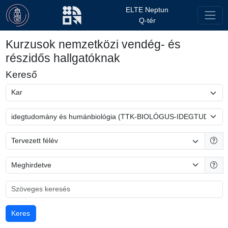
ELTE Neptun
Q-tér
Kurzusok nemzetközi vendég- és
részidős hallgatóknak
Kereső