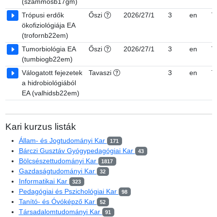
(szammosb17gm)
Trópusi erdők
Őszi
2026/27/1
3
en
7
ökofiziológiája EA
(trofornb22em)
Tumorbiológia EA
Őszi
2026/27/1
3
en
7
(tumbiogb22em)
Válogatott fejezetek
Tavaszi
3
en
7
a hidrobiológiából
EA (valhidsb22em)
Kari kurzus listák
Állam- és Jogtudományi Kar
171
Bárczi Gusztáv Gyógypedagógiai Kar
43
Bölcsészettudományi Kar
1817
Gazdaságtudományi Kar
32
Informatikai Kar
323
Pedagógiai és Pszichológiai Kar
98
Tanító- és Óvóképző Kar
52
Társadalomtudományi Kar
91