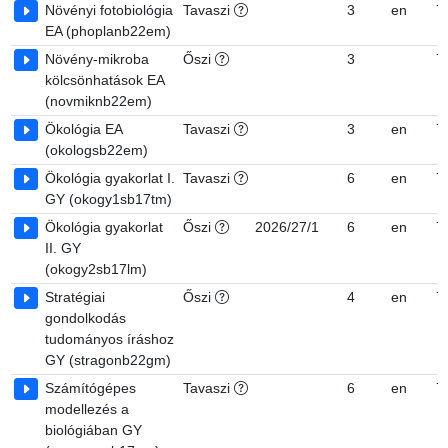
Növényi fotobiológia
Tavaszi
3
en
7
EA (phoplanb22em)
Növény-mikroba
Őszi
3
7
kölcsönhatások EA
(novmiknb22em)
Ökológia EA
Tavaszi
3
en
7
(okologsb22em)
Ökológia gyakorlat I.
Tavaszi
6
en
7
GY (okogy1sb17tm)
Ökológia gyakorlat
Őszi
2026/27/1
6
en
7
II. GY
(okogy2sb17lm)
Stratégiai
Őszi
4
en
7
gondolkodás
tudományos íráshoz
GY (stragonb22gm)
Számítógépes
Tavaszi
6
en
7
modellezés a
biológiában GY