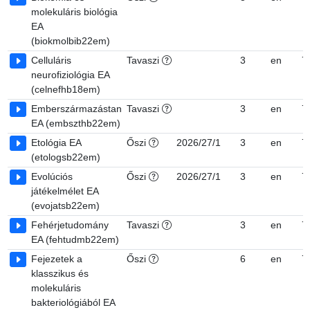
molekuláris biológia
EA
(biokmolbib22em)
Celluláris
Tavaszi
3
en
7
neurofiziológia EA
(celnefhb18em)
Emberszármazástan
Tavaszi
3
en
7
EA (embszthb22em)
Etológia EA
Őszi
2026/27/1
3
en
7
(etologsb22em)
Evolúciós
Őszi
2026/27/1
3
en
7
játékelmélet EA
(evojatsb22em)
Fehérjetudomány
Tavaszi
3
en
7
EA (fehtudmb22em)
Fejezetek a
Őszi
6
en
7
klasszikus és
molekuláris
bakteriológiából EA