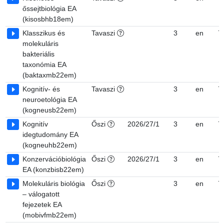
őssejtbiológia EA
(kisosbhb18em)
Klasszikus és
Tavaszi
3
en
7
molekuláris
bakteriális
taxonómia EA
(baktaxmb22em)
Kognitív- és
Tavaszi
3
en
7
neuroetológia EA
(kogneusb22em)
Kognitív
Őszi
2026/27/1
3
en
7
idegtudomány EA
(kogneuhb22em)
Konzervációbiológia
Őszi
2026/27/1
3
en
7
EA (konzbisb22em)
Molekuláris biológia
Őszi
3
en
7
– válogatott
fejezetek EA
(mobivfmb22em)