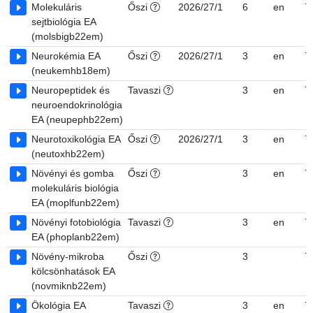
Molekuláris
Őszi
2026/27/1
6
en
7
sejtbiológia EA
(molsbigb22em)
Neurokémia EA
Őszi
2026/27/1
3
en
7
(neukemhb18em)
Neuropeptidek és
Tavaszi
3
en
7
neuroendokrinológia
EA (neupephb22em)
Neurotoxikológia EA
Őszi
2026/27/1
3
en
7
(neutoxhb22em)
Növényi és gomba
Őszi
3
en
7
molekuláris biológia
EA (moplfunb22em)
Növényi fotobiológia
Tavaszi
3
en
7
EA (phoplanb22em)
Növény-mikroba
Őszi
3
7
kölcsönhatások EA
(novmiknb22em)
Ökológia EA
Tavaszi
3
en
7