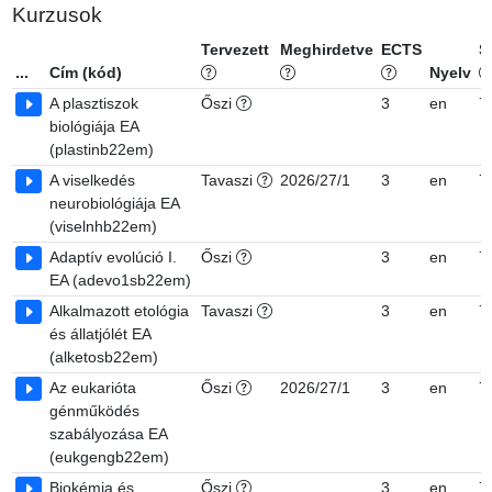
Kurzusok
Tervezett
Meghirdetve
ECTS
S
...
Cím (kód)
Nyelv
A plasztiszok
Őszi
3
en
7
biológiája EA
(plastinb22em)
A viselkedés
Tavaszi
2026/27/1
3
en
7
neurobiológiája EA
(viselnhb22em)
Adaptív evolúció I.
Őszi
3
en
7
EA (adevo1sb22em)
Alkalmazott etológia
Tavaszi
3
en
7
és állatjólét EA
(alketosb22em)
Az eukarióta
Őszi
2026/27/1
3
en
7
génműködés
szabályozása EA
(eukgengb22em)
Biokémia és
Őszi
3
en
7