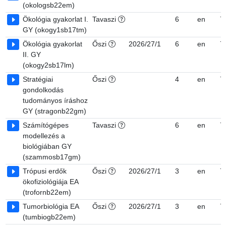
(okologsb22em)
Ökológia gyakorlat I.
Tavaszi
6
en
7
GY (okogy1sb17tm)
Ökológia gyakorlat
Őszi
2026/27/1
6
en
7
II. GY
(okogy2sb17lm)
Stratégiai
Őszi
4
en
7
gondolkodás
tudományos íráshoz
GY (stragonb22gm)
Számítógépes
Tavaszi
6
en
7
modellezés a
biológiában GY
(szammosb17gm)
Trópusi erdők
Őszi
2026/27/1
3
en
7
ökofiziológiája EA
(trofornb22em)
Tumorbiológia EA
Őszi
2026/27/1
3
en
7
(tumbiogb22em)