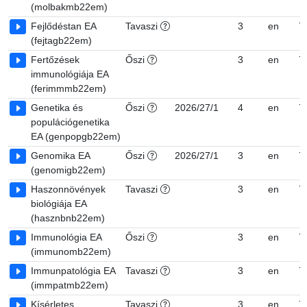
(molbakmb22em)
Fejlődéstan EA
Tavaszi
3
en
7
(fejtagb22em)
Fertőzések
Őszi
3
en
7
immunológiája EA
(ferimmmb22em)
Genetika és
Őszi
2026/27/1
4
en
7
populációgenetika
EA (genpopgb22em)
Genomika EA
Őszi
2026/27/1
3
en
7
(genomigb22em)
Haszonnövények
Tavaszi
3
en
7
biológiája EA
(hasznbnb22em)
Immunológia EA
Őszi
3
en
7
(immunomb22em)
Immunpatológia EA
Tavaszi
3
en
7
(immpatmb22em)
Kísérletes
Tavaszi
3
en
7