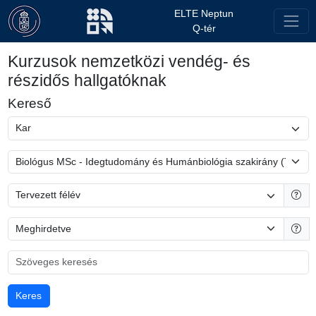
ELTE Neptun
Q-tér
Kurzusok nemzetközi vendég- és
részidős hallgatóknak
Kereső