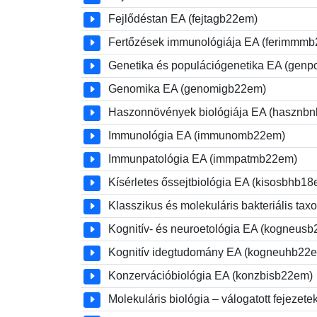
Fejlődéstan EA (fejtagb22em)
Fertőzések immunológiája EA (ferimmm
Genetika és populációgenetika EA (gen
Genomika EA (genomigb22em)
Haszonnövények biológiája EA (hasznb
Immunológia EA (immunomb22em)
Immunpatológia EA (immpatmb22em)
Kísérletes őssejtbiológia EA (kisosbhb18
Klasszikus és molekuláris bakteriális t
Kognitív- és neuroetológia EA (kogneus
Kognitív idegtudomány EA (kogneuhb22
Konzervációbiológia EA (konzbisb22em)
Molekuláris biológia – válogatott fejeze