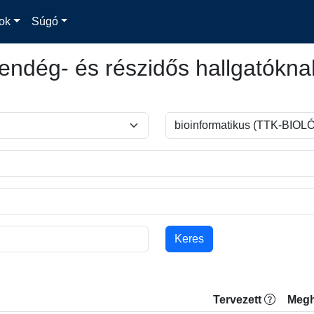
ok
Súgó
endég- és részidős hallgatókna
Tervezett
Megh