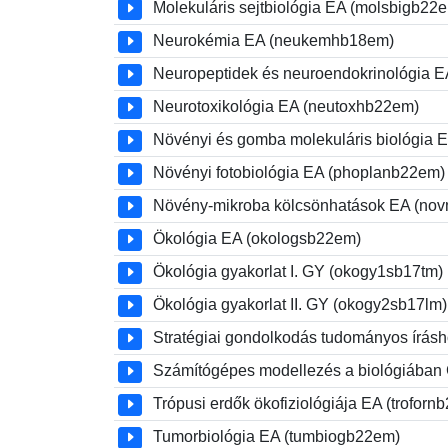
Molekuláris sejtbiológia EA (molsbigb22
Neurokémia EA (neukemhb18em)
Neuropeptidek és neuroendokrinológia 
Neurotoxikológia EA (neutoxhb22em)
Növényi és gomba molekuláris biológia 
Növényi fotobiológia EA (phoplanb22em)
Növény-mikroba kölcsönhatások EA (no
Ökológia EA (okologsb22em)
Ökológia gyakorlat I. GY (okogy1sb17tm)
Ökológia gyakorlat II. GY (okogy2sb17lm)
Stratégiai gondolkodás tudományos írás
Számítógépes modellezés a biológiába
Trópusi erdők ökofiziológiája EA (troforn
Tumorbiológia EA (tumbiogb22em)