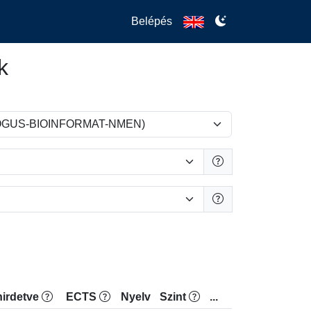
Belépés
k
irdetve
ECTS
Nyelv
Szint
...