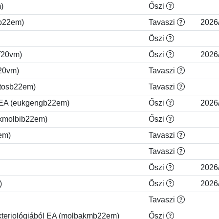
)
Őszi
hb22em)
Tavaszi
2026
Őszi
f20vm)
Őszi
2026
f20vm)
Tavaszi
ketosb22em)
Tavaszi
 EA (eukgengb22em)
Őszi
2026
okmolbib22em)
Őszi
8em)
Tavaszi
Tavaszi
Őszi
2026
)
Őszi
2026
Tavaszi
akteriológiából EA (molbakmb22em)
Őszi