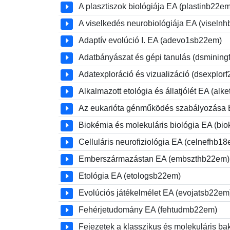
A plasztiszok biológiája EA (plastinb22em
A viselkedés neurobiológiája EA (viseln
Adaptív evolúció I. EA (adevo1sb22em)
Adatbányászat és gépi tanulás (dsmining
Adatexploráció és vizualizáció (dsexplor
Alkalmazott etológia és állatjólét EA (al
Az eukarióta génműködés szabályozása
Biokémia és molekuláris biológia EA (bi
Celluláris neurofiziológia EA (celnefhb1
Emberszármazástan EA (embszthb22em)
Etológia EA (etologsb22em)
Evolúciós játékelmélet EA (evojatsb22em
Fehérjetudomány EA (fehtudmb22em)
Fejezetek a klasszikus és molekuláris b