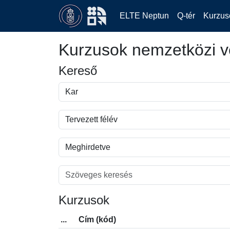
ELTE Neptun
Q-tér
Kurzus
Kurzusok nemzetközi v
Kereső
Kurzusok
...
Cím (kód)