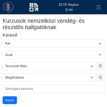
ELTE Neptun
Q-tér
Kurzusok nemzetközi vendég- és
részidős hallgatóknak
Kereső