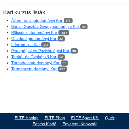
Kari kurzus listák
Állam- és Jogtudományi Kar
171
Bárczi Gusztáv Gyógypedagógiai Kar
43
Bölcsészettudományi Kar
1817
Gazdaságtudományi Kar
32
Informatikai Kar
323
Pedagógiai és Pszichológiai Kar
98
Tanító- és Óvóképző Kar
52
Társadalomtudományi Kar
91
Természettudományi Kar
427
ELTE Honlap
ELTE Shop
ELTE Sport Kft.
Q-tér
Eötvös Kiadó
Egyetemi Könyvtár