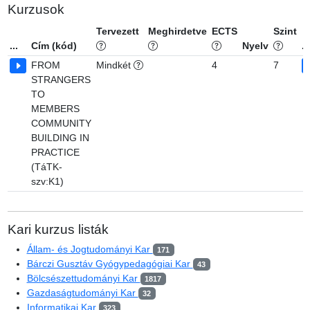
Kurzusok
Tervezett
Meghirdetve
ECTS
Szint
...
Cím (kód)
Nyelv
...
FROM
Mindkét
4
7
STRANGERS
TO
MEMBERS
COMMUNITY
BUILDING IN
PRACTICE
(TáTK-
szv:K1)
Kari kurzus listák
Állam- és Jogtudományi Kar
171
Bárczi Gusztáv Gyógypedagógiai Kar
43
Bölcsészettudományi Kar
1817
Gazdaságtudományi Kar
32
Informatikai Kar
323