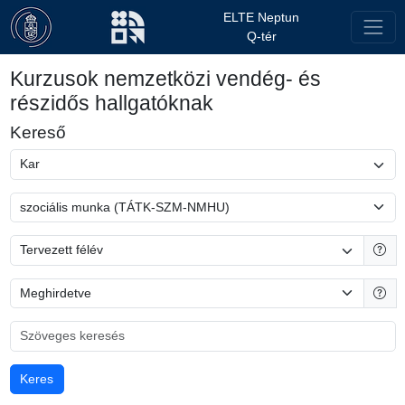
ELTE Neptun
Q-tér
Kurzusok nemzetközi vendég- és
részidős hallgatóknak
Kereső