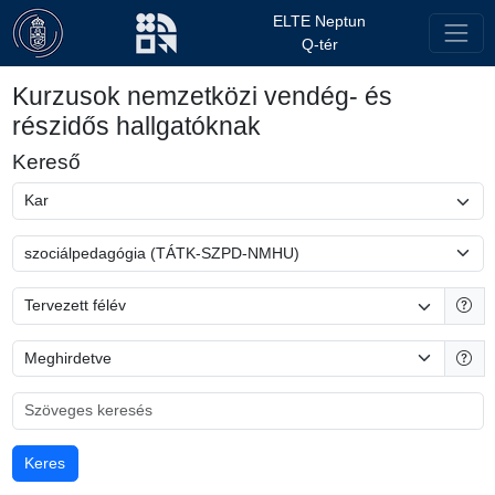
ELTE Neptun
Q-tér
Kurzusok nemzetközi vendég- és
részidős hallgatóknak
Kereső