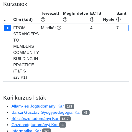
Kurzusok
Tervezett
Meghirdetve
ECTS
Szint
...
Cím (kód)
Nyelv
...
FROM
Mindkét
4
7
STRANGERS
TO
MEMBERS
COMMUNITY
BUILDING IN
PRACTICE
(TáTK-
szv:K1)
Kari kurzus listák
Állam- és Jogtudományi Kar
171
Bárczi Gusztáv Gyógypedagógiai Kar
43
Bölcsészettudományi Kar
1817
Gazdaságtudományi Kar
32
Informatikai Kar
323