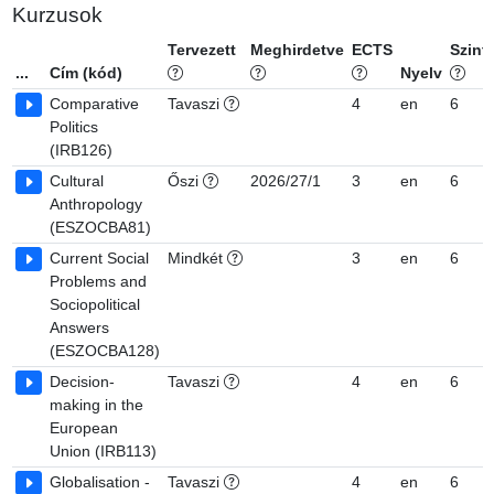
Kurzusok
Tervezett
Meghirdetve
ECTS
Szint
...
Cím (kód)
Nyelv
Comparative
Tavaszi
4
en
6
Politics
(IRB126)
Cultural
Őszi
2026/27/1
3
en
6
Anthropology
(ESZOCBA81)
Current Social
Mindkét
3
en
6
Problems and
Sociopolitical
Answers
(ESZOCBA128)
Decision-
Tavaszi
4
en
6
making in the
European
Union (IRB113)
Globalisation -
Tavaszi
4
en
6