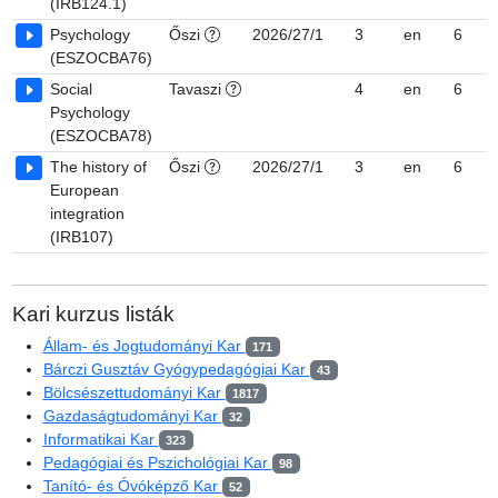
(IRB124.1)
Psychology
Őszi
2026/27/1
3
en
6
(ESZOCBA76)
Social
Tavaszi
4
en
6
Psychology
(ESZOCBA78)
The history of
Őszi
2026/27/1
3
en
6
European
integration
(IRB107)
Kari kurzus listák
Állam- és Jogtudományi Kar
171
Bárczi Gusztáv Gyógypedagógiai Kar
43
Bölcsészettudományi Kar
1817
Gazdaságtudományi Kar
32
Informatikai Kar
323
Pedagógiai és Pszichológiai Kar
98
Tanító- és Óvóképző Kar
52