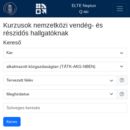
ELTE Neptun
Q-tér
Kurzusok nemzetközi vendég- és
részidős hallgatóknak
Kereső