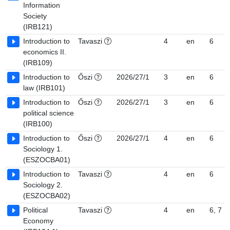
Information
Society
(IRB121)
Introduction to
Tavaszi
4
en
6
economics II.
(IRB109)
Introduction to
Őszi
2026/27/1
3
en
6
law (IRB101)
Introduction to
Őszi
2026/27/1
3
en
6
political science
(IRB100)
Introduction to
Őszi
2026/27/1
4
en
6
Sociology 1.
(ESZOCBA01)
Introduction to
Tavaszi
4
en
6
Sociology 2.
(ESZOCBA02)
Political
Tavaszi
4
en
6, 7
Economy