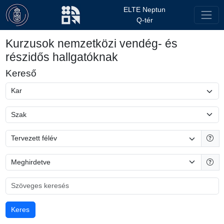
ELTE Neptun
Q-tér
Kurzusok nemzetközi vendég- és
részidős hallgatóknak
Kereső