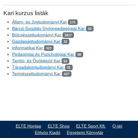
Kari kurzus listák
Állam- és Jogtudományi Kar
171
Bárczi Gusztáv Gyógypedagógiai Kar
43
Bölcsészettudományi Kar
1817
Gazdaságtudományi Kar
32
Informatikai Kar
323
Pedagógiai és Pszichológiai Kar
98
Tanító- és Óvóképző Kar
52
Társadalomtudományi Kar
91
Természettudományi Kar
427
ELTE Honlap
ELTE Shop
ELTE Sport Kft.
Q-tér
Eötvös Kiadó
Egyetemi Könyvtár