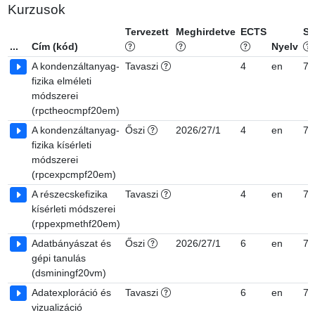
Kurzusok
Tervezett
Meghirdetve
ECTS
Sz
...
Cím (kód)
Nyelv
A kondenzáltanyag-
Tavaszi
4
en
7
fizika elméleti
módszerei
(rpctheocmpf20em)
A kondenzáltanyag-
Őszi
2026/27/1
4
en
7
fizika kísérleti
módszerei
(rpcexpcmpf20em)
A részecskefizika
Tavaszi
4
en
7
kísérleti módszerei
(rppexpmethf20em)
Adatbányászat és
Őszi
2026/27/1
6
en
7
gépi tanulás
(dsminingf20vm)
Adatexploráció és
Tavaszi
6
en
7
vizualizáció