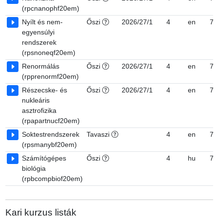
(rpcnanophf20em)
Nyílt és nem-
Őszi
2026/27/1
4
en
7
egyensúlyi
rendszerek
(rpsnoneqf20em)
Renormálás
Őszi
2026/27/1
4
en
7
(rpprenormf20em)
Részecske- és
Őszi
2026/27/1
4
en
7
nukleáris
asztrofizika
(rpapartnucf20em)
Soktestrendszerek
Tavaszi
4
en
7
(rpsmanybf20em)
Számítógépes
Őszi
4
hu
7
biológia
(rpbcompbiof20em)
Kari kurzus listák