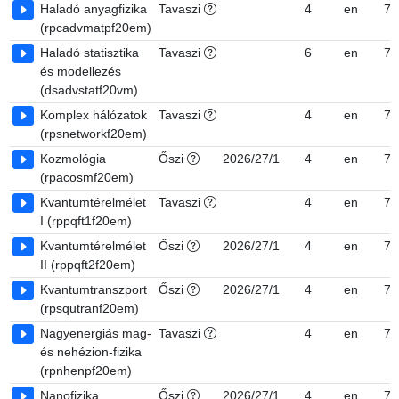
Haladó anyagfizika
Tavaszi
4
en
7
(rpcadvmatpf20em)
Haladó statisztika
Tavaszi
6
en
7
és modellezés
(dsadvstatf20vm)
Komplex hálózatok
Tavaszi
4
en
7
(rpsnetworkf20em)
Kozmológia
Őszi
2026/27/1
4
en
7
(rpacosmf20em)
Kvantumtérelmélet
Tavaszi
4
en
7
I (rppqft1f20em)
Kvantumtérelmélet
Őszi
2026/27/1
4
en
7
II (rppqft2f20em)
Kvantumtranszport
Őszi
2026/27/1
4
en
7
(rpsqutranf20em)
Nagyenergiás mag-
Tavaszi
4
en
7
és nehézion-fizika
(rpnhenpf20em)
Nanofizika
Őszi
2026/27/1
4
en
7