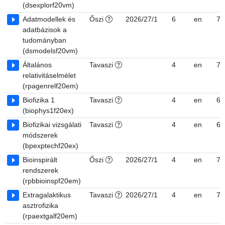
(dsexplorf20vm)
Adatmodellek és
Őszi
2026/27/1
6
en
7
adatbázisok a
tudományban
(dsmodelsf20vm)
Általános
Tavaszi
4
en
7
relativitáselmélet
(rpagenrelf20em)
Biofizika 1
Tavaszi
4
en
6,
(biophys1f20ex)
Biofizikai vizsgálati
Tavaszi
4
en
6,
módszerek
(bpexptechf20ex)
Bioinspirált
Őszi
2026/27/1
4
en
7
rendszerek
(rpbbioinspf20em)
Extragalaktikus
Tavaszi
2026/27/1
4
en
7
asztrofizika
(rpaextgalf20em)