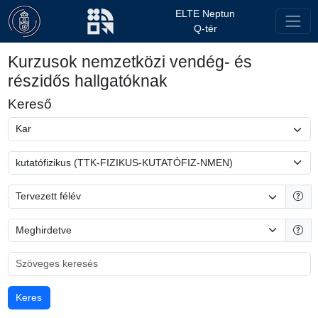
ELTE Neptun
Q-tér
Kurzusok nemzetközi vendég- és
részidős hallgatóknak
Kereső