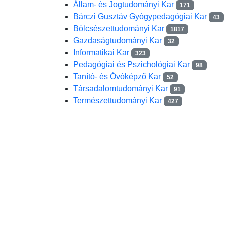
Állam- és Jogtudományi Kar
171
Bárczi Gusztáv Gyógypedagógiai Kar
43
Bölcsészettudományi Kar
1817
Gazdaságtudományi Kar
32
Informatikai Kar
323
Pedagógiai és Pszichológiai Kar
98
Tanító- és Óvóképző Kar
52
Társadalomtudományi Kar
91
Természettudományi Kar
427