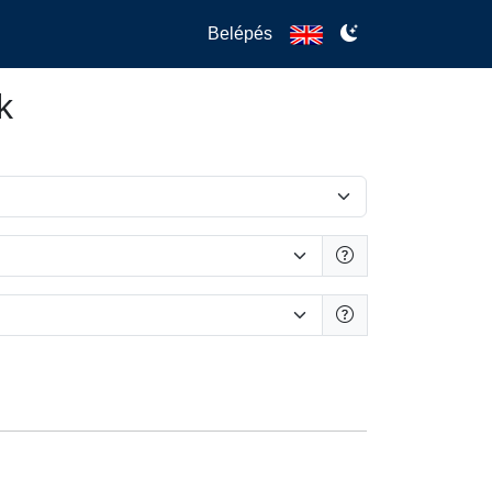
Belépés
k