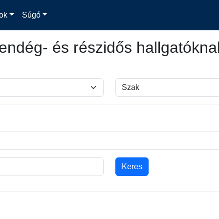
ok
Súgó
endég- és részidős hallgatókna