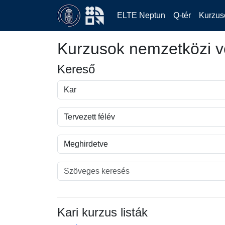
ELTE Neptun
Q-tér
Kurzus
Kurzusok nemzetközi v
Kereső
Kari kurzus listák