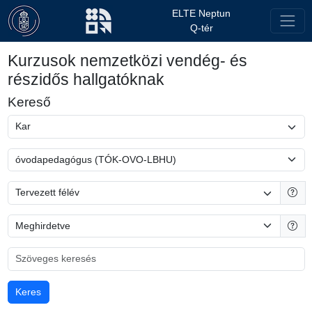
ELTE Neptun
Q-tér
Kurzusok nemzetközi vendég- és
részidős hallgatóknak
Kereső