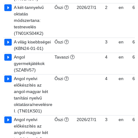
A két-tannyelvű
Őszi
2026/27/1
2
en
6, 
oktatás
módszertana:
testnevelés
(TN01KS04K2)
A világ kisebbségei
Őszi
3
en
6, 
(KBN24-01-01)
Angol
Tavaszi
4
en
6
gyermekjátékok
(SZABV57)
Angol nyelvi
Őszi
4
en
6, 
előkészítés az
angol-magyar két
tanítási nyelvű
oktatásra/nevelésre
I. (TN01KS01)
Angol nyelvi
Őszi
2026/27/1
3
en
6, 
előkészítés az
angol-magyar két