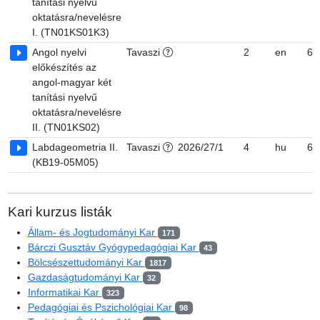
tanítási nyelvű
oktatásra/nevelésre
I. (TN01KS01K3)
Angol nyelvi
Tavaszi
2
en
6, 
előkészítés az
angol-magyar két
tanítási nyelvű
oktatásra/nevelésre
II. (TN01KS02)
Labdageometria II.
Tavaszi
2026/27/1
4
hu
6, 
(KB19-05M05)
Kari kurzus listák
Állam- és Jogtudományi Kar
171
Bárczi Gusztáv Gyógypedagógiai Kar
43
Bölcsészettudományi Kar
1817
Gazdaságtudományi Kar
32
Informatikai Kar
323
Pedagógiai és Pszichológiai Kar
98