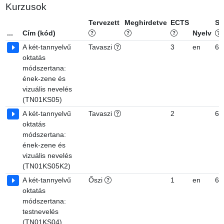
Kurzusok
Tervezett
Meghirdetve
ECTS
Sz
...
Cím (kód)
Nyelv
A két-tannyelvű
Tavaszi
3
en
6, 
oktatás
módszertana:
ének-zene és
vizuális nevelés
(TN01KS05)
A két-tannyelvű
Tavaszi
2
6, 
oktatás
módszertana:
ének-zene és
vizuális nevelés
(TN01KS05K2)
A két-tannyelvű
Őszi
1
en
6, 
oktatás
módszertana:
testnevelés
(TN01KS04)