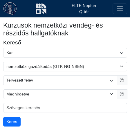
ELTE Neptun
Q-tér
Kurzusok nemzetközi vendég- és
részidős hallgatóknak
Kereső