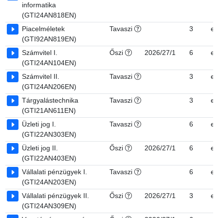
informatika
(GTI24AN818EN)
Piacelméletek
Tavaszi
3
e
(GTI92AN819EN)
Számvitel I.
Őszi
2026/27/1
6
e
(GTI24AN104EN)
Számvitel II.
Tavaszi
3
e
(GTI24AN206EN)
Tárgyalástechnika
Tavaszi
3
e
(GTI21AN611EN)
Üzleti jog I.
Tavaszi
6
e
(GTI22AN303EN)
Üzleti jog II.
Őszi
2026/27/1
6
e
(GTI22AN403EN)
Vállalati pénzügyek I.
Tavaszi
6
e
(GTI24AN203EN)
Vállalati pénzügyek II.
Őszi
2026/27/1
3
e
(GTI24AN309EN)