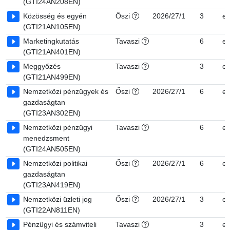
(GTI24AN208EN)
Közösség és egyén
Őszi
2026/27/1
3
e
(GTI21AN105EN)
Marketingkutatás
Tavaszi
6
e
(GTI21AN401EN)
Meggyőzés
Tavaszi
3
e
(GTI21AN499EN)
Nemzetközi pénzügyek és
Őszi
2026/27/1
6
e
gazdaságtan
(GTI23AN302EN)
Nemzetközi pénzügyi
Tavaszi
6
e
menedzsment
(GTI24AN505EN)
Nemzetközi politikai
Őszi
2026/27/1
6
e
gazdaságtan
(GTI23AN419EN)
Nemzetközi üzleti jog
Őszi
2026/27/1
3
e
(GTI22AN811EN)
Pénzügyi és számviteli
Tavaszi
3
e