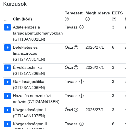
Kurzusok
Tervezett
Meghirdetve
ECTS
...
Cím (kód)
N
Adatelemzés a
Tavaszi
3
e
társadalomtudományokban
(GTI10AN002EN)
Befektetés és
Őszi
2026/27/1
6
e
finanszírozás
(GTI24AN817EN)
Érveléstechnika
Őszi
2026/27/1
3
e
(GTI21AN306EN)
Gazdaságpolitika
Tavaszi
3
e
(GTI23AN406EN)
Hazai és nemzetközi
Tavaszi
3
e
adózás (GTI24AN418EN)
Közgazdaságtan I.
Őszi
2026/27/1
3
e
(GTI24AN107EN)
Közgazdaságtan II.
Tavaszi
6
e